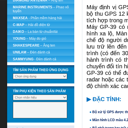
DIAMOND ANTENNA
– Ăng ten
Máy định vị GPS
MARINE INSTRUMENTS
– Phao vô
tuyến
bộ thu GPS 12
MAXSEA
- Phần mềm hàng hải
tích hợp trong 
C-MAP
– Hải đồ điện tử
Máy GP-39 có n
DAIKO
– La bàn từ chuẩn/lái
hình xa lộ, Màn 
YOUNG
– Máy đo gió
chế độ người d
SHAKESPEARE
– Ăng ten
lưu trữ lên đế
trình (có đến 3
UNILAM
– Đèn đánh cá
hành trình có t
SAMMYUNG
- Đèn đánh cá
chuyển đổi tín h
TÌM SẢN PHẨM THEO ỨNG DỤNG
GP-39 có thể đ
radar hoặc các t
độ chính xác ca
TÌM PHỤ KIỆN THEO SẢN PHẨM
▶
ĐẶC TÍNH:
●
Bộ xử lý GPS được thi
●
Màn hình LCD màu 4.2"