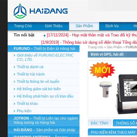
Trang Chủ
Giới Thiệu
Sản Phẩm
Dịch Vụ
H
Tin nổi bật
[17/11/2024] - Họp mặt thân mật và Trao đổi kỹ thu
[1/9/2019] - Thông báo sử dụng số điện thoại Tổng đà
Trang chủ
>
Sản Phẩm
>
FURU
FURUNO
– Thiết bị Điện tử Hàng hải
Định vị GPS, hải đồ
Giới thiệu về FURUNO ELECTRIC
CO., LTD.
Thiết bị đánh cá
Thiết bị hải hành
Thiết bị thông tin vô tuyến
Hệ thống giám sát bờ biển
Hệ thống phát hiện sự cố tràn dầu
Thiết bị khác
Phụ kiện
JOTRON
– Thiết bị Liên lạc cho ngành
Năng lượng và Hàng hải
ĐẶC TÍNH
THÔNG SỐ 
HẢI ĐĂNG
– Sản phẩm và Giải pháp
PHỤ KIỆN KÈM THEO MÁY