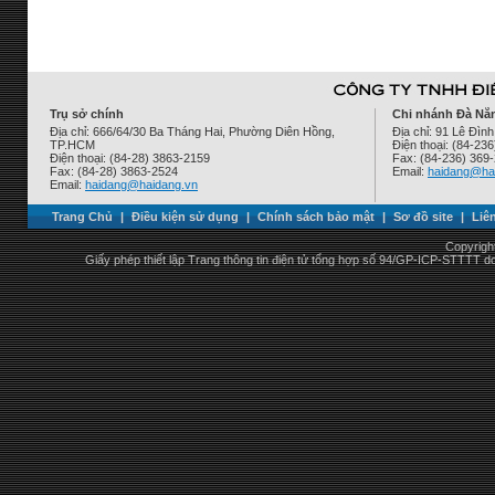
Trụ sở chính
Chi nhánh Đà Nẵ
Địa chỉ: 666/64/30 Ba Tháng Hai, Phường Diên Hồng,
Địa chỉ: 91 Lê Đì
TP.HCM
Điện thoại: (84-23
Điện thoại: (84-28) 3863-2159
Fax: (84-236) 369
Fax: (84-28) 3863-2524
Email:
haidang@ha
Email:
haidang@haidang.vn
Trang Chủ
|
Điều kiện sử dụng
|
Chính sách bảo mật
|
Sơ đồ site
|
Liê
Copyrigh
Giấy phép thiết lập Trang thông tin điện tử tổng hợp số 94/GP-ICP-STTTT 