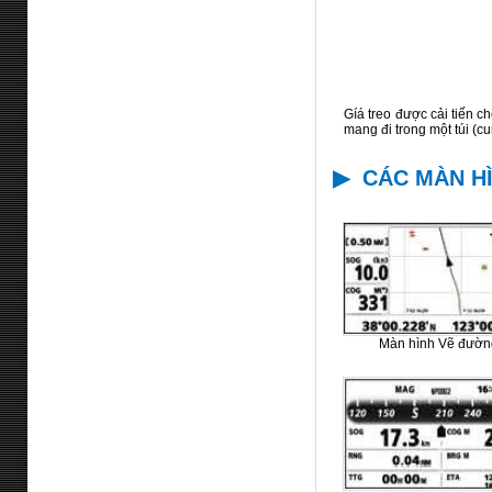
Gíá treo được cải tiến c
mang đi trong một túi (c
▶
CÁC MÀN H
Màn hình Vẽ đườn