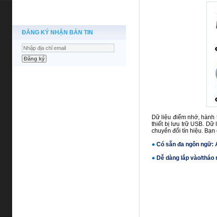
ĐĂNG KÝ NHẬN BẢN TIN
Dữ liệu điểm nhớ, hành 
thiết bị lưu trữ USB. D
chuyển đổi tín hiệu. Bạn
●
Có sẵn đa ngôn ngữ: A
●
Dễ dàng lắp vào/tháo r