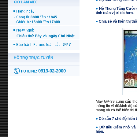
●
Bộ nhớ trong lưu trữ 
●
Hệ Thống Tăng Cường
tính toán vị trí tốt hơn
.
●
Chia sẻ và hiển thị th
Máy GP-39 cung cấp thôn
thông tin vĩ độ/kinh độ 
mạng và có thể hiển thị 
●
Có sẵn 7 chế độ hiển 
●
Dữ liệu điểm nhớ và 
hiệu.