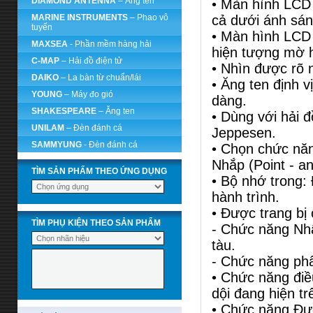
DIAMOND ANTENNA
– Ăng ten
• Màn hình LCD
cả dưới ánh sáng
MARINE INSTRUMENTS
– Phao vô
tuyến
• Màn hình LCD 
MAXSEA
- Phần mềm hàng hải
hiện tượng mờ 
C-MAP
– Hải đồ điện tử
• Nhìn được rõ 
DAIKO
– La bàn từ chuẩn/lái
• Ăng ten định v
YOUNG
– Máy đo gió
dàng.
SHAKESPEARE
– Ăng ten
• Dùng với hải 
UNILAM
– Đèn đánh cá
Jeppesen.
SAMMYUNG
- Đèn đánh cá
• Chọn chức năn
Nhắp (Point - and
TÌM SẢN PHẨM THEO ỨNG DỤNG
• Bộ nhớ trong:
hành trình.
• Được trang bị
TÌM PHỤ KIỆN THEO SẢN PHẨM
- Chức năng Nhậ
tàu.
- Chức năng phâ
• Chức năng điề
dội đang hiện t
• Chức năng Đườ