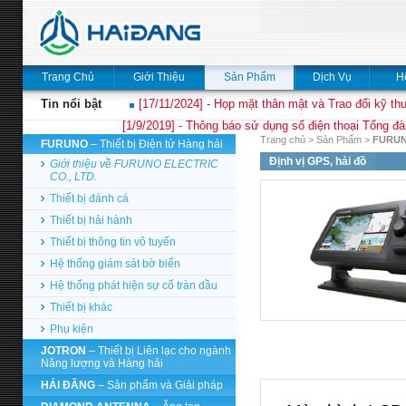
Trang Chủ
Giới Thiệu
Sản Phẩm
Dịch Vụ
H
Tin nổi bật
[17/11/2024] - Họp mặt thân mật và Trao đổi kỹ thu
[1/9/2019] - Thông báo sử dụng số điện thoại Tổng đà
Trang chủ
>
Sản Phẩm
>
FURU
FURUNO
– Thiết bị Điện tử Hàng hải
Định vị GPS, hải đồ
Giới thiệu về FURUNO ELECTRIC
CO., LTD.
Thiết bị đánh cá
Thiết bị hải hành
Thiết bị thông tin vô tuyến
Hệ thống giám sát bờ biển
Hệ thống phát hiện sự cố tràn dầu
Thiết bị khác
Phụ kiện
JOTRON
– Thiết bị Liên lạc cho ngành
Năng lượng và Hàng hải
HẢI ĐĂNG
– Sản phẩm và Giải pháp