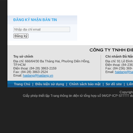
ĐĂNG KÝ NHẬN BẢN TIN
Trụ sở chính
Chi nhánh Đà Nẵ
Địa chỉ: 666/64/30 Ba Tháng Hai, Phường Diên Hồng,
Địa chỉ: 91 Lê Đì
TP.HCM
Điện thoại: (84-23
Điện thoại: (84-28) 3863-2159
Fax: (84-236) 369
Fax: (84-28) 3863-2524
Email:
haidang@ha
Email:
haidang@haidang.vn
Trang Chủ
|
Điều kiện sử dụng
|
Chính sách bảo mật
|
Sơ đồ site
|
Liê
Copyrigh
Giấy phép thiết lập Trang thông tin điện tử tổng hợp số 94/GP-ICP-STTTT 