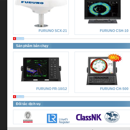
FURUNO SCX-21
FURUNO CSH-10
Sản phẩm bán chạy
FURUNO FR-10/12
FURUNO CH-500
Đối tác dịch vụ