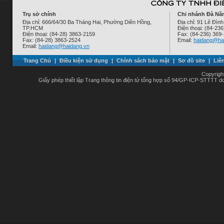
Trụ sở chính
Chi nhánh Đà Nẵ
Địa chỉ: 666/64/30 Ba Tháng Hai, Phường Diên Hồng,
Địa chỉ: 91 Lê Đì
TP.HCM
Điện thoại: (84-23
Điện thoại: (84-28) 3863-2159
Fax: (84-236) 369
Fax: (84-28) 3863-2524
Email:
haidang@ha
Email:
haidang@haidang.vn
Trang Chủ
|
Điều kiện sử dụng
|
Chính sách bảo mật
|
Sơ đồ site
|
Liê
Copyrigh
Giấy phép thiết lập Trang thông tin điện tử tổng hợp số 94/GP-ICP-STTTT 