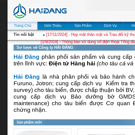
Trang Chủ
Giới Thiệu
Sản Phẩm
Dịch Vụ
H
Tin nổi bật
[17/11/2024] - Họp mặt thân mật và Trao đổi kỹ thu
[1/9/2019] - Thông báo sử dụng số điện thoại Tổng đà
Sơ lược về Công ty HẢI ĐĂNG
Hải Đăng
phân phối sản phẩm và cung cấp gi
trên lĩnh vực:
Điện tử Hàng hải
(cho tàu cá và 
Hải Đăng
là nhà phân phối và bảo hành ch
Furuno, Jotron; cung cấp dịch vụ Kiểm tra thi
survey) cho tàu biển, được chấp thuận bởi BV
cung cấp dịch vụ Bảo dưỡng bờ GMDS
maintenance) cho tàu biển được Cơ quan 
chứng nhận.
Sản phẩm mới