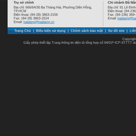
Trụ sở chính
Chi nhánh Đà Nẵ
Địa chỉ: 666/64/30 Ba Tháng Hai, Phường Diên Hồng,
Địa chỉ: 91 Lê Đì
TP.HCM
Điện thoại: (84-23
Điện thoại: (84-28) 3863-2159
Fax: (84-236) 369
Fax: (84-28) 3863-2524
Email:
haidang@ha
Email:
haidang@haidang.vn
Trang Chủ
|
Điều kiện sử dụng
|
Chính sách bảo mật
|
Sơ đồ site
|
Liê
Copyrigh
Giấy phép thiết lập Trang thông tin điện tử tổng hợp số 94/GP-ICP-STTTT 