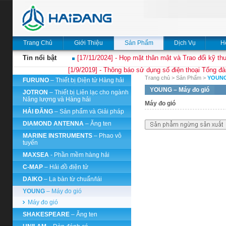
Trang Chủ
Giới Thiệu
Sản Phẩm
Dịch Vụ
H
Tin nổi bật
[17/11/2024] - Họp mặt thân mật và Trao đổi kỹ thu
[1/9/2019] - Thông báo sử dụng số điện thoại Tổng đà
Trang chủ
>
Sản Phẩm
>
YOUN
FURUNO
– Thiết bị Điện tử Hàng hải
YOUNG
– Máy đo gió
JOTRON
– Thiết bị Liên lạc cho ngành
Năng lượng và Hàng hải
Máy đo gió
HẢI ĐĂNG
– Sản phẩm và Giải pháp
DIAMOND ANTENNA
– Ăng ten
MARINE INSTRUMENTS
– Phao vô
tuyến
MAXSEA
- Phần mềm hàng hải
C-MAP
– Hải đồ điện tử
DAIKO
– La bàn từ chuẩn/lái
YOUNG
– Máy đo gió
Máy đo gió
SHAKESPEARE
– Ăng ten