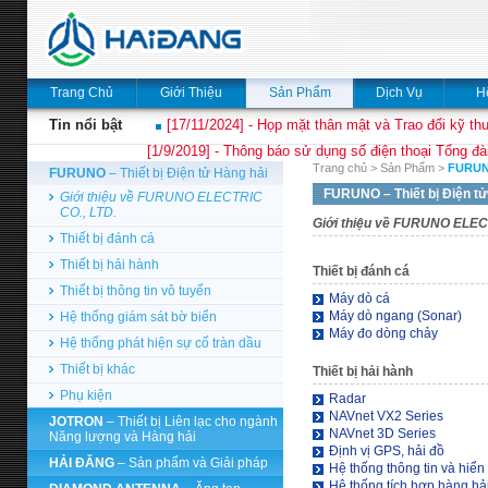
Trang Chủ
Giới Thiệu
Sản Phẩm
Dịch Vụ
H
Tin nổi bật
[17/11/2024] - Họp mặt thân mật và Trao đổi kỹ thu
[1/9/2019] - Thông báo sử dụng số điện thoại Tổng đà
Trang chủ
>
Sản Phẩm
>
FURU
FURUNO
– Thiết bị Điện tử Hàng hải
FURUNO
– Thiết bị Điện t
Giới thiệu về FURUNO ELECTRIC
CO., LTD.
Giới thiệu về FURUNO ELEC
Thiết bị đánh cá
Thiết bị hải hành
Thiết bị đánh cá
Thiết bị thông tin vô tuyến
Máy dò cá
Máy dò ngang (Sonar)
Hệ thống giám sát bờ biển
Máy đo dòng chảy
Hệ thống phát hiện sự cố tràn dầu
Thiết bị khác
Thiết bị hải hành
Phụ kiện
Radar
NAVnet VX2 Series
JOTRON
– Thiết bị Liên lạc cho ngành
NAVnet 3D Series
Năng lượng và Hàng hải
Định vị GPS, hải đồ
HẢI ĐĂNG
– Sản phẩm và Giải pháp
Hệ thống thông tin và hiển 
Hệ thống tích hợp hàng hả