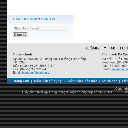
ĐĂNG KÝ NHẬN BẢN TIN
Trụ sở chính
Chi nhánh Đà Nẵ
Địa chỉ: 666/64/30 Ba Tháng Hai, Phường Diên Hồng,
Địa chỉ: 91 Lê Đì
TP.HCM
Điện thoại: (84-23
Điện thoại: (84-28) 3863-2159
Fax: (84-236) 369
Fax: (84-28) 3863-2524
Email:
haidang@ha
Email:
haidang@haidang.vn
Trang Chủ
|
Điều kiện sử dụng
|
Chính sách bảo mật
|
Sơ đồ site
|
Liê
Copyrigh
Giấy phép thiết lập Trang thông tin điện tử tổng hợp số 94/GP-ICP-STTTT 