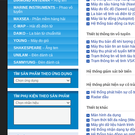
DIAMOND ANTENNA
– Ăng ten
Máy đo sâu hàng hải (Nav
MARINE INSTRUMENTS
– Phao vô
Máy đo tốc độ (Speed Log
tuyến
La bàn vệ tinh và điện tử
Máy lái tự động (Autopilot)
MAXSEA
- Phần mềm hàng hải
Hệ thống báo động ca trự
C-MAP
– Hải đồ điện tử
DAIKO
– La bàn từ chuẩn/lái
Thiết bị thông tin vô tuyến
YOUNG
– Máy đo gió
Máy thu bản đồ khí tượng 
Máy thu bản tin an toàn h
SHAKESPEARE
– Ăng ten
Máy thu phát vô tuyến MF
UNILAM
– Đèn đánh cá
Trạm thông tin vệ tinh tàu 
Trạm thông tin vệ tinh VSA
SAMMYUNG
- Đèn đánh cá
Hệ thống giám sát bờ biển
TÌM SẢN PHẨM THEO ỨNG DỤNG
Hệ thống phát hiện sự cố tr
Hệ thống phát hiện sự cố t
TÌM PHỤ KIỆN THEO SẢN PHẨM
Radar dầu
Thiết bị khác
Màn hình đa dụng
Trạm thời tiết đa năng (We
Máy ghi dữ liệu hành trình
Hệ thống nhận dạng tự độ
Hệ thống báo động an ninh