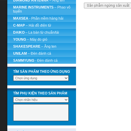
DIAMOND ANTENNA
– Ăng ten
MARINE INSTRUMENTS
– Phao vô
tuyến
MAXSEA
- Phần mềm hàng hải
C-MAP
– Hải đồ điện tử
DAIKO
– La bàn từ chuẩn/lái
YOUNG
– Máy đo gió
SHAKESPEARE
– Ăng ten
UNILAM
– Đèn đánh cá
SAMMYUNG
- Đèn đánh cá
TÌM SẢN PHẨM THEO ỨNG DỤNG
TÌM PHỤ KIỆN THEO SẢN PHẨM