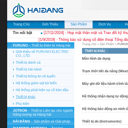
Trang Chủ
Giới Thiệu
Sản Phẩm
Dịch Vụ
H
Tin nổi bật
[17/11/2024] - Họp mặt thân mật và Trao đổi kỹ thu
[1/9/2019] - Thông báo sử dụng số điện thoại Tổng đà
Trang chủ
>
Sản Phẩm
>
FURU
FURUNO
– Thiết bị Điện tử Hàng hải
Thiết bị khác
Giới thiệu về FURUNO ELECTRIC
CO., LTD.
Màn hình đa dụng
Thiết bị đánh cá
Thiết bị hải hành
Trạm thời tiết đa năng (Weat
Thiết bị thông tin vô tuyến
Hệ thống giám sát bờ biển
Máy ghi dữ liệu hành trình t
Hệ thống phát hiện sự cố tràn dầu
Hệ thống nhận dạng tự động
Thiết bị khác
Phụ kiện
Hệ thống báo động an ninh t
JOTRON
– Thiết bị Liên lạc cho ngành
Năng lượng và Hàng hải
HẢI ĐĂNG
– Sản phẩm và Giải pháp
Thiết bị đo (Instruments)