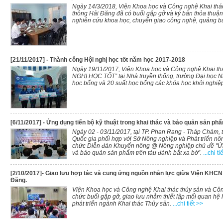
Ngày 14/3/2018, Viện Khoa học và Công nghệ Khai thá
thông Hải Đăng đã có buổi gặp gỡ và ký bản thỏa thuận 
nghiên cứu khoa học, chuyển giao công nghệ, quảng b
[21/11/2017] - Thành công Hội nghị học tốt năm học 2017-2018
Ngày 19/11/2017, Viện Khoa học và Công nghệ Khai thá
NGHỊ HỌC TỐT” tại Nhà truyền thống, trường Đại học Nha
học bổng và 20 suất học bổng các khóa học khởi nghiệp 
[6/11/2017] - Ứng dụng tiến bộ kỹ thuật trong khai thác và bảo quản sản ph
Ngày 02 - 03/11/2017, tại TP. Phan Rang - Tháp Chàm,
Quốc gia phối hợp với Sở Nông nghiệp và Phát triển n
chức Diễn đàn Khuyến nông @ Nông nghiệp chủ đề "Ứng 
và bảo quản sản phẩm trên tàu đánh bắt xa bờ”.
...chi ti
[2/10/2017]- Giao lưu hợp tác và cung ứng nguồn nhân lực giữa Viện KHCN 
Đăng.
Viện Khoa học và Công nghệ Khai thác thủy sản và Công
chức buổi gặp gỡ, giao lưu nhằm thiết lập mối quan hệ 
phát triển ngành Khai thác Thủy sản.
...chi tiết >>