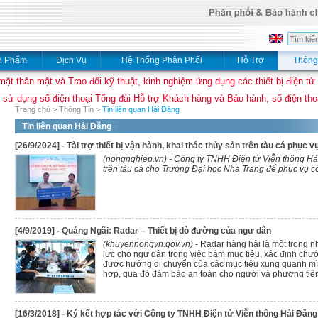
n Phẩm
Dịch Vụ
Hệ Thống Phân Phối
Hỗ Trợ
Thông
mặt thân mật và Trao đổi kỹ thuật, kinh nghiệm ứng dụng các thiết bị điện tử
 sử dụng số điện thoại Tổng đài Hỗ trợ Khách hàng và Bảo hành, số điện thoạ
Trang chủ
>
Thông Tin
>
Tin liên quan Hải Đăng
Tin liên quan Hải Đăng
[26/9/2024] - Tài trợ thiết bị vận hành, khai thác thủy sản trên tàu cá phục v
(nongnghiep.vn) - Công ty TNHH Điện tử Viễn thông Hải Đ
trên tàu cá cho Trường Đại học Nha Trang để phục vụ cô
[4/9/2019] - Quảng Ngãi: Radar – Thiết bị dò đường của ngư dân
(khuyennongvn.gov.vn)
- Radar hàng hải là một trong nh
lực cho ngư dân trong việc bám mục tiêu, xác định chư
được hướng di chuyển của các mục tiêu xung quanh mì
hợp, qua đó đảm bảo an toàn cho người và phương tiện
[16/3/2018] - Ký kết hợp tác với Công ty TNHH Điện tử Viễn thông Hải Đăng