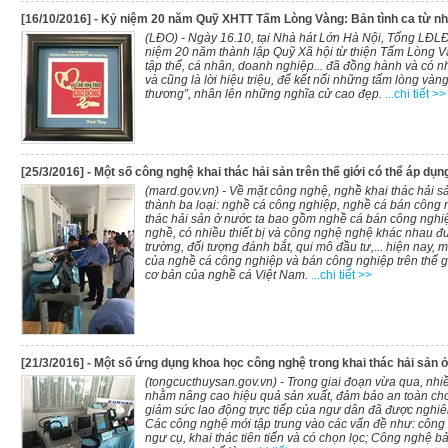
[16/10/2016] - Kỷ niệm 20 năm Quỹ XHTT Tấm Lòng Vàng: Bản tình ca từ n
(LĐO) - Ngày 16.10, tại Nhà hát Lớn Hà Nội, Tổng LĐL
niệm 20 năm thành lập Quỹ Xã hội từ thiện Tấm Lòng Vàn
tập thể, cá nhân, doanh nghiệp... đã đồng hành và có n
và cũng là lời hiệu triệu, để kết nối những tấm lòng vàng
thương”, nhân lên những nghĩa cử cao đẹp.
...chi tiết >>
[25/3/2016] - Một số công nghệ khai thác hải sản trên thế giới có thể áp dụn
(mard.gov.vn) - Về mặt công nghệ, nghề khai thác hải sả
thành ba loại: nghề cá công nghiệp, nghề cá bán công 
thác hải sản ở nước ta bao gồm nghề cá bán công nghiệp
nghề, có nhiều thiết bị và công nghệ nghệ khác nhau đ
trường, đối tượng đánh bắt, qui mô đầu tư,... hiện nay, mộ
của nghề cá công nghiệp và bán công nghiệp trên thế g
cơ bản của nghề cá Việt Nam.
...chi tiết >>
[21/3/2016] - Một số ứng dụng khoa học công nghệ trong khai thác hải sản ở
(tongcucthuysan.gov.vn) - Trong giai đoạn vừa qua, nh
nhằm nâng cao hiệu quả sản xuất, đảm bảo an toàn cho 
giảm sức lao động trực tiếp của ngư dân đã được nghiê
Các công nghệ mới tập trung vào các vấn đề như: công 
ngư cụ, khai thác tiên tiến và có chọn lọc; Công nghệ 