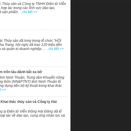
c Thủy sản và Công ty TNHH Điện tử Viễn
hợp tác trong các lĩnh vực đào tạo,
á sản phẩm.
...chi tiết >>
c Thủy sản đã long trọng tổ chức “HỘI
 Trang, hội nghị đã trao 120 triệu tiền
và quản trị doanh nghiệp ...
...chi tiết >>
ẩm trên tàu đánh bắt xa bờ
 tỉnh Ninh Thuận, Trung tâm Khuyến nông
ông thôn (NN&PTNT) tỉnh Ninh Thuận tổ
dụng tiến bộ kỹ thuật trong khai thác
ết >>
Khai thác thủy sản và Công ty Hải
 ty Điện tử Viễn thông Hải Đăng đã tổ
hợp tác về đào tạo, cung ứng nhân lực và