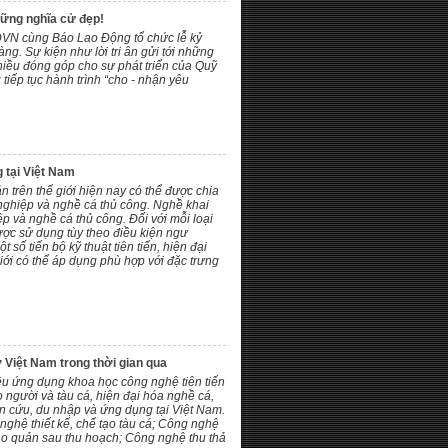
hững nghĩa cử đẹp!
ĐVN cùng Báo Lao Động tổ chức lễ kỷ
g. Sự kiện như lời tri ân gửi tới những
hiều đóng góp cho sự phát triển của Quỹ
 tiếp tục hành trình “cho - nhận yêu
g tại Việt Nam
n trên thế giới hiện nay có thể được chia
nghiệp và nghề cá thủ công. Nghề khai
 và nghề cá thủ công. Đối với mỗi loại
ược sử dụng tùy theo điều kiện ngư
t số tiến bộ kỹ thuật tiên tiến, hiện đại
iới có thể áp dụng phù hợp với đặc trưng
 Việt Nam trong thời gian qua
iều ứng dụng khoa học công nghệ tiên tiến
người và tàu cá, hiện đại hóa nghề cá,
n cứu, du nhập và ứng dụng tại Việt Nam.
nghệ thiết kế, chế tạo tàu cá; Công nghệ
bảo quản sau thu hoạch; Công nghệ thu thả