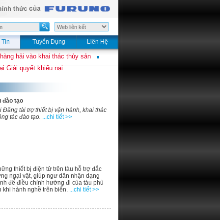
 Tin
Tuyển Dụng
Liên Hệ
 hàng hải vào khai thác thủy sản
i Giải quyết khiếu nại
ụ đào tạo
ăng tài trợ thiết bị vận hành, khai thác
ng tác đào tạo.
...chi tiết >>
ững thiết bị điện tử trên tàu hỗ trợ đắc
ớng ngại vật, giúp ngư dân nhận dạng
nh để điều chỉnh hướng đi của tàu phù
 khi hành nghề trên biển.
...chi tiết >>