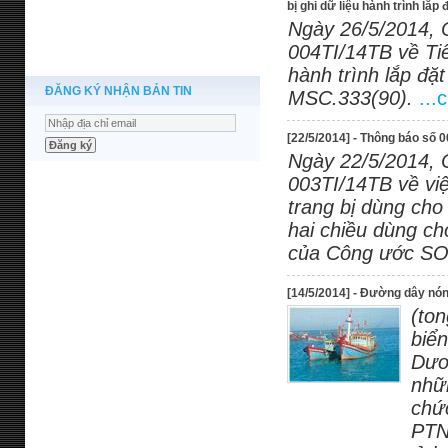
bị ghi dữ liệu hành trình lắ
Ngày 26/5/2014, 
004TI/14TB về Tiê
hành trình lắp đặ
ĐĂNG KÝ NHẬN BẢN TIN
MSC.333(90).
...
[22/5/2014] - Thông báo số
Ngày 22/5/2014, 
003TI/14TB về việ
trang bị dùng cho
hai chiều dùng ch
của Công ước SO
[14/5/2014] - Đường dây nóng
(ton
biể
Dươ
nhữ
chứ
PTN