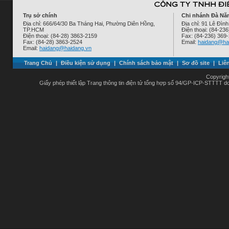
Trụ sở chính
Chi nhánh Đà Nẵ
Địa chỉ: 666/64/30 Ba Tháng Hai, Phường Diên Hồng,
Địa chỉ: 91 Lê Đì
TP.HCM
Điện thoại: (84-23
Điện thoại: (84-28) 3863-2159
Fax: (84-236) 369
Fax: (84-28) 3863-2524
Email:
haidang@ha
Email:
haidang@haidang.vn
Trang Chủ
|
Điều kiện sử dụng
|
Chính sách bảo mật
|
Sơ đồ site
|
Liê
Copyrigh
Giấy phép thiết lập Trang thông tin điện tử tổng hợp số 94/GP-ICP-STTTT 