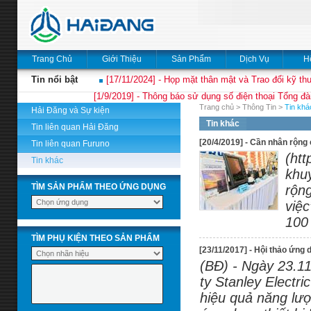
Trang Chủ
Giới Thiệu
Sản Phẩm
Dịch Vụ
H
Tin nổi bật
[17/11/2024] - Họp mặt thân mật và Trao đổi kỹ thu
[1/9/2019] - Thông báo sử dụng số điện thoại Tổng đà
Trang chủ
>
Thông Tin
>
Tin khá
Hải Đăng và Sự kiện
Tin khác
Tin liên quan Hải Đăng
[20/4/2019] - Cần nhân rộng 
Tin liên quan Furuno
(ht
Tin khác
khuy
TÌM SẢN PHẨM THEO ỨNG DỤNG
rộng
việc
100 
TÌM PHỤ KIỆN THEO SẢN PHẨM
[23/11/2017] - Hội thảo ứng du
(BĐ) - Ngày 23.11
ty Stanley Electr
hiệu quả năng lư