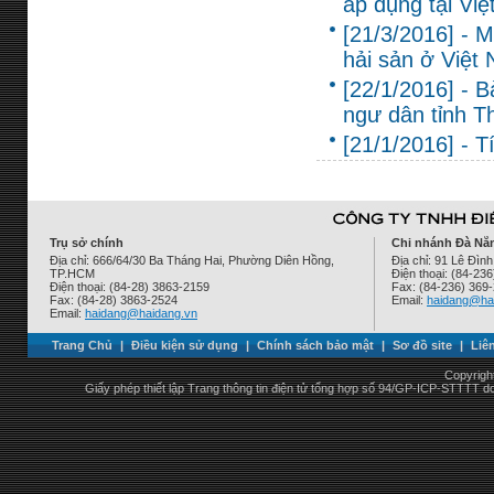
áp dụng tại Vi
[21/3/2016] - 
hải sản ở Việt 
[22/1/2016] - 
ngư dân tỉnh T
[21/1/2016] - T
Trụ sở chính
Chi nhánh Đà Nẵ
Địa chỉ: 666/64/30 Ba Tháng Hai, Phường Diên Hồng,
Địa chỉ: 91 Lê Đì
TP.HCM
Điện thoại: (84-23
Điện thoại: (84-28) 3863-2159
Fax: (84-236) 369
Fax: (84-28) 3863-2524
Email:
haidang@ha
Email:
haidang@haidang.vn
Trang Chủ
|
Điều kiện sử dụng
|
Chính sách bảo mật
|
Sơ đồ site
|
Liê
Copyrigh
Giấy phép thiết lập Trang thông tin điện tử tổng hợp số 94/GP-ICP-STTTT 