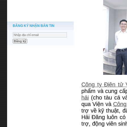
ĐĂNG KÝ NHẬN BẢN TIN
Công ty Điện tử
phẩm và cung cấp 
hải
(cho tàu cá v
qua Viện và
Công
trợ về kỹ thuật, 
Hải Đăng luôn có 
trợ, động viên si