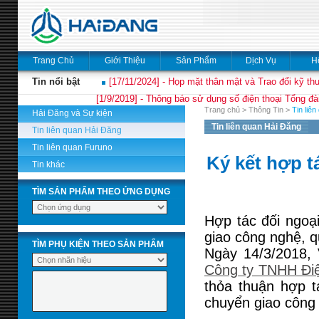
Trang Chủ
Giới Thiệu
Sản Phẩm
Dịch Vụ
H
Tin nổi bật
[17/11/2024] - Họp mặt thân mật và Trao đổi kỹ thu
[1/9/2019] - Thông báo sử dụng số điện thoại Tổng đà
Trang chủ
>
Thông Tin
>
Tin liê
Hải Đăng và Sự kiện
Tin liên quan Hải Đăng
Tin liên quan Hải Đăng
Tin liên quan Furuno
Ký kết hợp t
Tin khác
TÌM SẢN PHẨM THEO ỨNG DỤNG
Hợp tác đối ngoại
giao công nghệ, 
TÌM PHỤ KIỆN THEO SẢN PHẨM
Ngày 14/3/2018,
Công ty TNHH Điệ
thỏa thuận hợp t
chuyển giao công