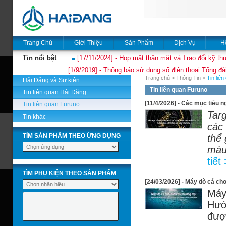
Trang Chủ
Giới Thiệu
Sản Phẩm
Dịch Vụ
H
Tin nổi bật
[17/11/2024] - Họp mặt thân mật và Trao đổi kỹ thu
[1/9/2019] - Thông báo sử dụng số điện thoại Tổng đà
Trang chủ
>
Thông Tin
>
Tin liê
Hải Đăng và Sự kiện
Tin liên quan Furuno
Tin liên quan Hải Đăng
[11/4/2026] - Các mục tiêu 
Tin liên quan Furuno
Targ
Tin khác
các
TÌM SẢN PHẨM THEO ỨNG DỤNG
thể 
màu
tiết
TÌM PHỤ KIỆN THEO SẢN PHẨM
[24/03/2026] - Máy dò cá ch
Máy
Hướ
đượ