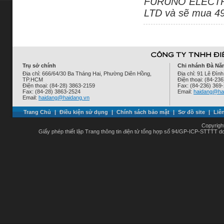
FURUNO ELECTRI
LTD và sẽ mua 49
Trụ sở chính
Chi nhánh Đà Nẵ
Địa chỉ: 666/64/30 Ba Tháng Hai, Phường Diên Hồng,
Địa chỉ: 91 Lê Đì
TP.HCM
Điện thoại: (84-23
Điện thoại: (84-28) 3863-2159
Fax: (84-236) 369
Fax: (84-28) 3863-2524
Email:
haidang@ha
Email:
haidang@haidang.vn
Trang Chủ
|
Điều kiện sử dụng
|
Chính sách bảo mật
|
Sơ đồ site
|
Liê
Copyrigh
Giấy phép thiết lập Trang thông tin điện tử tổng hợp số 94/GP-ICP-STTTT 