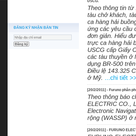
USCG.
Theo thông tin từ
tàu chở khách, t
ca hàng hải buồng
ĐĂNG KÝ NHẬN BẢN TIN
ứng các yêu cầu 
đơn giản. Hiểu đ
trực ca hàng hải
USCG cấp Giấy Ch
các tàu thuyền ở
dụng BR-500 trên
Điều lệ 143.325 C
ở Mỹ.
...chi tiết >
[20/2/2011] - Furuno phân p
Theo thông báo c
ELECTRIC CO., LT
Electronic Naviga
rộng (WASSP) ở n
[20/2/2011] - FURUNO ELECT