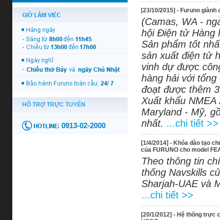
[23/10/2015] - Furuno giành
(Camas, WA - ngà
hội Điện tử Hàng
Sản phẩm tốt nhấ
sản xuất điện tử 
vinh dự được công
hàng hải với tổng
đoạt được thêm 3 
Xuất khẩu NMEA 2
Maryland - Mỹ, gồ
nhất.
...chi tiết >>
[1/4/2014] - Khóa đào tạo ch
của FURUNO cho model FEA-
Theo thông tin ch
thống Navskills 
Sharjah-UAE và Mo
...chi tiết >>
[20/1/2012] - Hệ thống trự