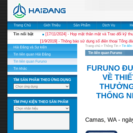
Trang Chủ
Giới Thiệu
Sản Phẩm
Dịch Vụ
H
Tin nổi bật
[17/11/2024] - Họp mặt thân mật và Trao đổi kỹ thu
[1/9/2019] - Thông báo sử dụng số điện thoại Tổng đà
Trang chủ
>
Thông Tin
>
Tin liê
Hải Đăng và Sự kiện
Tin liên quan Furuno
Tin liên quan Hải Đăng
Tin liên quan Furuno
FURUNO ĐƯỢ
Tin khác
VỀ THIẾ
TÌM SẢN PHẨM THEO ỨNG DỤNG
THƯỞNG 
THỐNG N
TÌM PHỤ KIỆN THEO SẢN PHẨM
Camas, WA - ngà