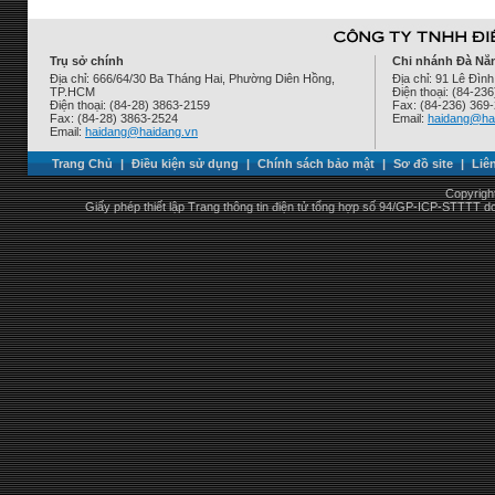
Trụ sở chính
Chi nhánh Đà Nẵ
Địa chỉ: 666/64/30 Ba Tháng Hai, Phường Diên Hồng,
Địa chỉ: 91 Lê Đì
TP.HCM
Điện thoại: (84-23
Điện thoại: (84-28) 3863-2159
Fax: (84-236) 369
Fax: (84-28) 3863-2524
Email:
haidang@ha
Email:
haidang@haidang.vn
Trang Chủ
|
Điều kiện sử dụng
|
Chính sách bảo mật
|
Sơ đồ site
|
Liê
Copyrigh
Giấy phép thiết lập Trang thông tin điện tử tổng hợp số 94/GP-ICP-STTTT 