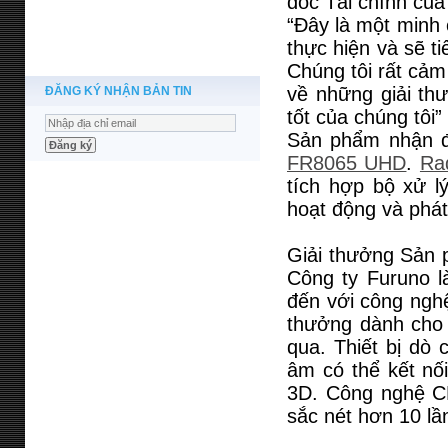
đốc Tài chính của
“Đây là một minh 
thực hiện và sẽ t
Chúng tôi rất cảm
về những giải th
ĐĂNG KÝ NHẬN BẢN TIN
tốt của chúng tôi”
Sản phẩm nhận đ
FR8065 UHD
.
Ra
tích hợp bộ xử l
hoạt động và phát
Giải thưởng Sản p
Công ty Furuno 
đến với công nghệ
thưởng dành cho t
qua. Thiết bị d
âm có thể kết nố
3D. Công nghệ CH
sắc nét hơn 10 lầ