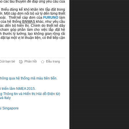
cho các tàu thuyền để đáp ứng yêu cầu của
 thiểu đáng kể khó khăn khi lắp đặt trong
. Một cáp đơn nối bộ xử lý đến từng thiết
ngoài. Thiết kế cáp đơn của
FURUNO
làm
g của hệ thống
BNWAS
khác, như yêu cầu
ác đến bộ hiển thị. Chính do thiết kế dây
-chain góp phần làm cho việc lắp đặt hệ
h thước lý tưởng, tạo không gian rộng rãi
t tại một vị trí thuận tiện, có thể tiếp cận
Gửi bạn bè
Phản hồi
Đầu trang
thông qua hệ thống mã màu tiên tiến.
i triển lãm NMEA 2015.
 Thông tin và Hiển thị Hải đồ Điện tử)
à Italy
i Singapore