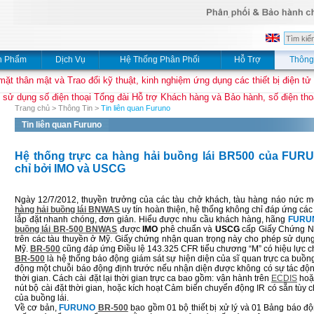
n Phẩm
Dịch Vụ
Hệ Thống Phân Phối
Hỗ Trợ
Thông
mặt thân mật và Trao đổi kỹ thuật, kinh nghiệm ứng dụng các thiết bị điện tử
 sử dụng số điện thoại Tổng đài Hỗ trợ Khách hàng và Bảo hành, số điện thoạ
Trang chủ
>
Thông Tin
>
Tin liên quan Furuno
Tin liên quan Furuno
Hệ thống trực ca hàng hải buồng lái BR500 của FU
chỉ bởi IMO và USCG
Ngày 12/7/2012, thuyền trưởng của các tàu chở khách, tàu hàng náo nức 
hàng hải buồng lái BNWAS
uy tín hoàn thiện, hệ thống không chỉ đáp ứng cá
lắp đặt nhanh chóng, đơn giản. Hiểu được nhu cầu khách hàng, hãng
FURU
buồng lái BR-500 BNWAS
được
IMO
phê chuẩn và
USCG
cấp Giấy Chứng Nh
trên các tàu thuyền ở Mỹ. Giấy chứng nhận quan trọng này cho phép sử dụn
Mỹ.
BR-500
cũng đáp ứng Điều lệ 143.325 CFR tiểu chương “M” có hiệu lực cho
BR-500
là hệ thống báo động giám sát sự hiện diện của sĩ quan trực ca buồng
động một chuỗi báo động định trước nếu nhận diện được không có sự tác động
thời gian. Cách cài đặt lại thời gian trực ca bao gồm: vận hành trên
ECDIS
ho
nút bộ cài đặt thời gian, hoặc kích hoạt Cảm biến chuyển động IR có sẵn tùy 
của buồng lái.
Về cơ bản,
FURUNO
BR-500
bao gồm 01 bộ thiết bị xử lý và 01 Bảng báo động