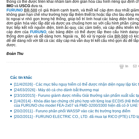
thống có thể được triển khai nhằm làm đơn giản hóa cấu hình riêng qui định 
IMO
và
USCG
đưa ra.
FURUNO
BR-500
có giá thành cạnh tranh, và thiết kế cáp đơn duy nhất giảm
không gian hạn chế như trường hợp lắp thêm thiết bị hoặc lắp cho tàu đóng mới
bị ngoại vi nhỏ gọn trong hệ thống, giúp bố trí linh hoạt các bảng điện bên 
đơn giản hóa việc lắp đặt và được ưa chuộng hơn so với cấu hình phần cứn
trực tiếp kết nối nguồn điện, bình ắc-quy, các cảm biến, và cáp điều khiển kh
cáp đơn của
FURUNO
, các bảng điện có thể được lắp theo cấu hình daisy
thống đơn giản và dễ dàng hơn. Ngoài ra, Bộ xử lý ngoài của
BR-500
có kíc
để dễ dàng nối với tất cả các dây cáp mà vẫn duy trì kết cấu nhỏ gọn đủ để lắp đặ
được.
Đoàn Thu
In
Các tin khác
[11/4/2026] - Các mục tiêu nguy hiểm có thể được nhận diện ngay lập tức 
[24/03/2026] - Máy dò cá cho đánh bắt thương mại
[23/10/2015] - Furuno giành được nhiều Giải thưởng sản phẩm xuất sắc tạ
[1/4/2014] - Khóa đào tạo chứng chỉ phù hợp với từng loại ECDIS (Hệ thống
của FURUNO cho model FEA-2x07 và FMD-3200/3300 hiện đã có ở UAE v
[20/2/2011] - Furuno phân phối WASSP vào các thị trường trọng điểm
[20/2/2011] - FURUNO ELECTRIC CO., LTD. đã mua lại RICO (PTE) LTD tạ