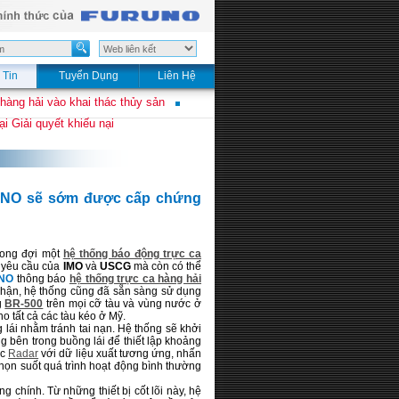
 Tin
Tuyển Dụng
Liên Hệ
 hàng hải vào khai thác thủy sản
i Giải quyết khiếu nại
RUNO sẽ sớm được cấp chứng
mong đợi một
hệ thống báo động trực ca
c yêu cầu của
IMO
và
USCG
mà còn có thể
NO
thông báo
hệ thống trực ca hàng hải
ận, hệ thống cũng đã sẵn sàng sử dụng
g
BR-500
trên mọi cỡ tàu và vùng nước ở
 tất cả các tàu kéo ở Mỹ.
 lái nhằm tránh tai nạn. Hệ thống sẽ khởi
 bên trong buồng lái để thiết lập khoảng
ặc
Radar
với dữ liệu xuất tương ứng, nhấn
chọn suốt quá trình hoạt động bình thường
 chính. Từ những thiết bị cốt lõi này, hệ