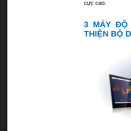
cực cao.
3 MÁY ĐỘ
THIỆN BỘ 