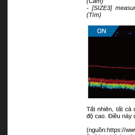
(Cam)
- [SIZE3] measu
(Tím)
Tất nhiên, tất c
độ cao. Điều này đ
(nguồn:https://w