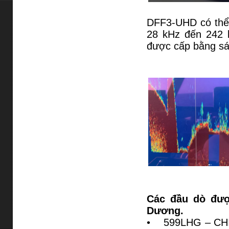
DFF3-UHD có thể h
28 kHz đến 242 k
được cấp bằng s
Các đầu dò đượ
Dương.
• 599LHG – CHIRP