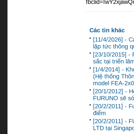
fbclid=IwY2xj
Các tin khác
[11/4/2026] - 
lập tức thông q
[23/10/2015] -
sắc tại triển 
[1/4/2014] - K
(Hệ thống Thôn
model FEA-2x0
[20/1/2012] - 
FURUNO sẽ sớm
[20/2/2011] - 
điểm
[20/2/2011] -
LTD tại Singap