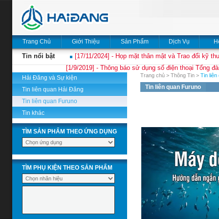
Trang Chủ
Giới Thiệu
Sản Phẩm
Dịch Vụ
H
Tin nổi bật
[17/11/2024] - Họp mặt thân mật và Trao đổi kỹ thu
[1/9/2019] - Thông báo sử dụng số điện thoại Tổng đà
Trang chủ
>
Thông Tin
>
Tin liê
Hải Đăng và Sự kiện
Tin liên quan Furuno
Tin liên quan Hải Đăng
Tin liên quan Furuno
Tin khác
TÌM SẢN PHẨM THEO ỨNG DỤNG
TÌM PHỤ KIỆN THEO SẢN PHẨM