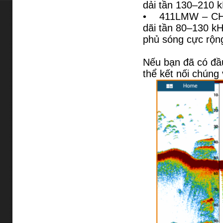
dải tần 130–210 k
• 411LMW – CHIRP
dãi tần 80–130 kH
phủ sóng cực rộng
Nếu bạn đã có đầ
thể kết nối chún