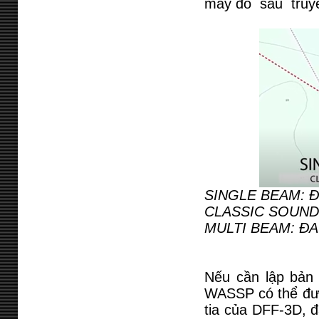
máy đo sâu truyề
SINGLE BEAM: Đ
CLASSIC SOUND
MULTI BEAM: ĐA
Nếu cần lập bản 
WASSP có thể đượ
tia của DFF-3D, đ