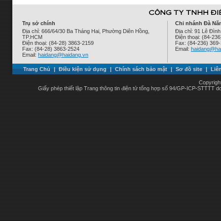
Trụ sở chính
Chi nhánh Đà Nẵ
Địa chỉ: 666/64/30 Ba Tháng Hai, Phường Diên Hồng,
Địa chỉ: 91 Lê Đì
TP.HCM
Điện thoại: (84-23
Điện thoại: (84-28) 3863-2159
Fax: (84-236) 369
Fax: (84-28) 3863-2524
Email:
haidang@ha
Email:
haidang@haidang.vn
Trang Chủ
|
Điều kiện sử dụng
|
Chính sách bảo mật
|
Sơ đồ site
|
Liê
Copyrigh
Giấy phép thiết lập Trang thông tin điện tử tổng hợp số 94/GP-ICP-STTTT 