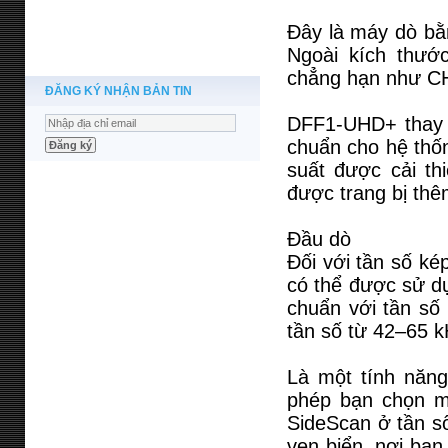
Đây là máy dò bằ
Ngoài kích thướ
chẳng hạn như CH
ĐĂNG KÝ NHẬN BẢN TIN
DFF1-UHD+ thay 
chuẩn cho hệ thố
suất được cải th
được trang bị thê
Đầu dò
Đối với tần số ké
có thể được sử dụ
chuẩn với tần số 
tần số từ 42–65 k
Là một tính năn
phép bạn chọn mộ
SideScan ở tần s
ven biển, nơi bạn