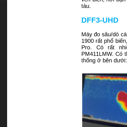
tàu.
DFF3-UHD
Máy đo sâu/dò cá
1900 rất phổ biến
Pro. Có rất nh
PM411LMW. Có thể
thống ở bên dưới: