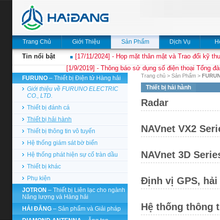
Trang Chủ
Giới Thiệu
Sản Phẩm
Dịch Vụ
H
Tin nổi bật
[17/11/2024] - Họp mặt thân mật và Trao đổi kỹ thu
[1/9/2019] - Thông báo sử dụng số điện thoại Tổng đà
Trang chủ
>
Sản Phẩm
>
FURU
FURUNO
– Thiết bị Điện tử Hàng hải
Thiết bị hải hành
Giới thiệu về FURUNO ELECTRIC
CO., LTD.
Radar
Thiết bị đánh cá
Thiết bị hải hành
NAVnet VX2 Seri
Thiết bị thông tin vô tuyến
Hệ thống giám sát bờ biển
NAVnet 3D Serie
Hệ thống phát hiện sự cố tràn dầu
Thiết bị khác
Phụ kiện
Định vị GPS, hải
JOTRON
– Thiết bị Liên lạc cho ngành
Năng lượng và Hàng hải
Hệ thống thông t
HẢI ĐĂNG
– Sản phẩm và Giải pháp