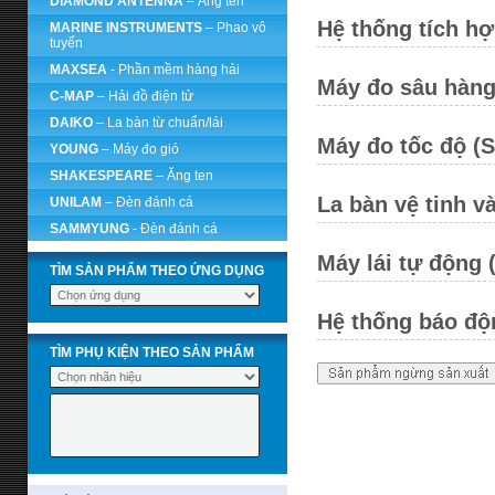
DIAMOND ANTENNA
– Ăng ten
Hệ thống tích hợ
MARINE INSTRUMENTS
– Phao vô
tuyến
MAXSEA
- Phần mềm hàng hải
Máy đo sâu hàng
C-MAP
– Hải đồ điện tử
DAIKO
– La bàn từ chuẩn/lái
Máy đo tốc độ (
YOUNG
– Máy đo gió
SHAKESPEARE
– Ăng ten
La bàn vệ tinh v
UNILAM
– Đèn đánh cá
SAMMYUNG
- Đèn đánh cá
Máy lái tự động 
TÌM SẢN PHẨM THEO ỨNG DỤNG
Hệ thống báo độ
TÌM PHỤ KIỆN THEO SẢN PHẨM