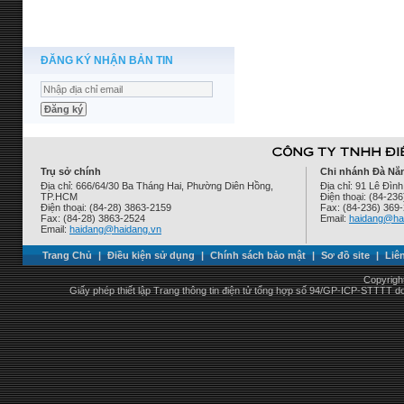
ĐĂNG KÝ NHẬN BẢN TIN
Trụ sở chính
Chi nhánh Đà Nẵ
Địa chỉ: 666/64/30 Ba Tháng Hai, Phường Diên Hồng,
Địa chỉ: 91 Lê Đì
TP.HCM
Điện thoại: (84-23
Điện thoại: (84-28) 3863-2159
Fax: (84-236) 369
Fax: (84-28) 3863-2524
Email:
haidang@ha
Email:
haidang@haidang.vn
Trang Chủ
|
Điều kiện sử dụng
|
Chính sách bảo mật
|
Sơ đồ site
|
Liê
Copyrigh
Giấy phép thiết lập Trang thông tin điện tử tổng hợp số 94/GP-ICP-STTTT 