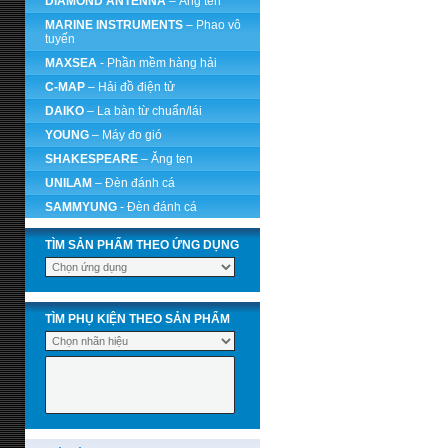
DIAMOND ANTENNA
– Ăng ten
MARINE INSTRUMENTS
– Phao vô
tuyến
MAXSEA
- Phần mềm hàng hải
C-MAP
– Hải đồ điện tử
DAIKO
– La bàn từ chuẩn/lái
YOUNG
– Máy đo gió
SHAKESPEARE
– Ăng ten
UNILAM
– Đèn đánh cá
SAMMYUNG
- Đèn đánh cá
TÌM SẢN PHẨM THEO ỨNG DỤNG
TÌM PHỤ KIỆN THEO SẢN PHẨM