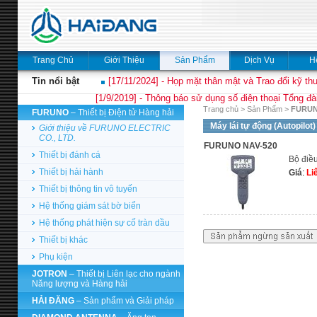
Trang Chủ
Giới Thiệu
Sản Phẩm
Dịch Vụ
H
Tin nổi bật
[17/11/2024] - Họp mặt thân mật và Trao đổi kỹ thu
[1/9/2019] - Thông báo sử dụng số điện thoại Tổng đà
Trang chủ
>
Sản Phẩm
>
FURU
FURUNO
– Thiết bị Điện tử Hàng hải
Máy lái tự động (Autopilot)
Giới thiệu về FURUNO ELECTRIC
CO., LTD.
FURUNO NAV-520
Thiết bị đánh cá
Bộ điề
Thiết bị hải hành
Giá
:
Li
Thiết bị thông tin vô tuyến
Hệ thống giám sát bờ biển
Hệ thống phát hiện sự cố tràn dầu
Thiết bị khác
Phụ kiện
JOTRON
– Thiết bị Liên lạc cho ngành
Năng lượng và Hàng hải
HẢI ĐĂNG
– Sản phẩm và Giải pháp