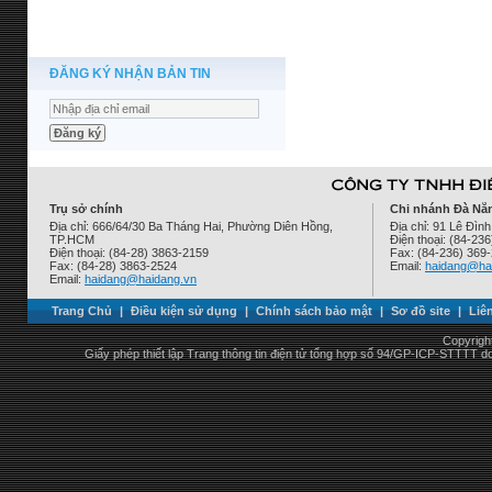
ĐĂNG KÝ NHẬN BẢN TIN
Trụ sở chính
Chi nhánh Đà Nẵ
Địa chỉ: 666/64/30 Ba Tháng Hai, Phường Diên Hồng,
Địa chỉ: 91 Lê Đì
TP.HCM
Điện thoại: (84-23
Điện thoại: (84-28) 3863-2159
Fax: (84-236) 369
Fax: (84-28) 3863-2524
Email:
haidang@ha
Email:
haidang@haidang.vn
Trang Chủ
|
Điều kiện sử dụng
|
Chính sách bảo mật
|
Sơ đồ site
|
Liê
Copyrigh
Giấy phép thiết lập Trang thông tin điện tử tổng hợp số 94/GP-ICP-STTTT 