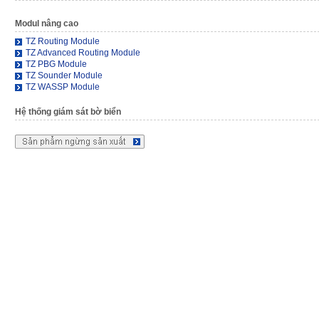
Modul nâng cao
TZ Routing Module
TZ Advanced Routing Module
TZ PBG Module
TZ Sounder Module
TZ WASSP Module
Hệ thống giám sát bờ biển