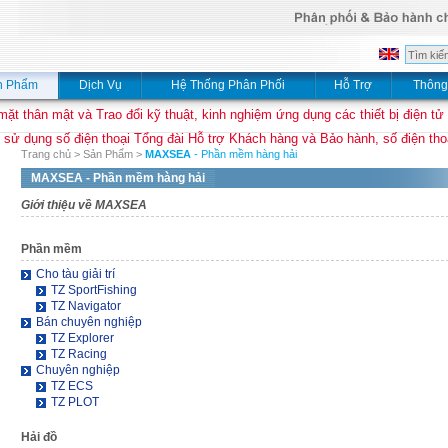
n Phẩm
Dịch Vụ
Hệ Thống Phân Phối
Hỗ Trợ
Thông
mặt thân mật và Trao đổi kỹ thuật, kinh nghiệm ứng dụng các thiết bị điện tử
 sử dụng số điện thoại Tổng đài Hỗ trợ Khách hàng và Bảo hành, số điện thoạ
Trang chủ
>
Sản Phẩm
>
MAXSEA
- Phần mềm hàng hải
MAXSEA
- Phần mềm hàng hải
Giới thiệu về MAXSEA
Phần mềm
Cho tàu giải trí
TZ SportFishing
TZ Navigator
Bán chuyên nghiệp
TZ Explorer
TZ Racing
Chuyên nghiệp
TZ ECS
TZ PLOT
Hải đồ