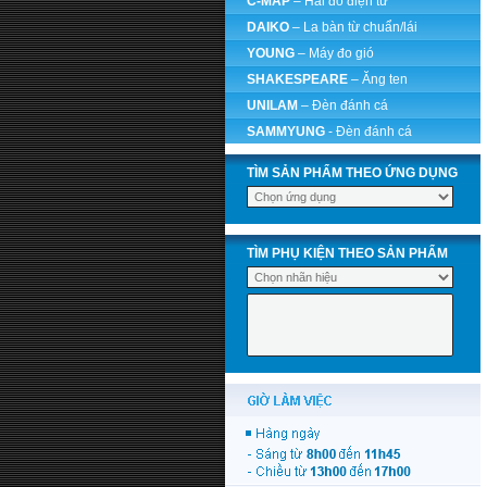
C-MAP
– Hải đồ điện tử
DAIKO
– La bàn từ chuẩn/lái
YOUNG
– Máy đo gió
SHAKESPEARE
– Ăng ten
UNILAM
– Đèn đánh cá
SAMMYUNG
- Đèn đánh cá
TÌM SẢN PHẨM THEO ỨNG DỤNG
TÌM PHỤ KIỆN THEO SẢN PHẨM