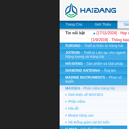
Trang Chủ
Giới Thiệu
Sả
Tin nổi bật
[17/11/2024] - Họp 
[1/9/2019] - Thông báo
FURUNO
– Thiết bị Điện tử Hàng hải
JOTRON
– Thiết bị Liên lạc cho ngành
Năng lượng và Hàng hải
HẢI ĐĂNG
– Sản phẩm và Giải pháp
DIAMOND ANTENNA
– Ăng ten
MARINE INSTRUMENTS
– Phao vô
tuyến
MAXSEA
- Phần mềm hàng hải
Giới thiệu về MAXSEA
Phần mềm
Hải đồ
Modul nâng cao
Hệ thống giám sát bờ biển