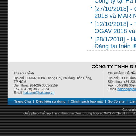
Công ty tại Hà 
[27/10/2018] - 
2018 và MARI
[12/10/2018] -
OGAV 2018 và
[28/1/2018] - 
Đăng tại triển
Trụ sở chính
Chi nhánh Đà Nẵ
Địa chỉ: 666/64/30 Ba Tháng Hai, Phường Diên Hồng,
Địa chỉ: 91 Lê Đì
TP.HCM
Điện thoại: (84-23
Điện thoại: (84-28) 3863-2159
Fax: (84-236) 369
Fax: (84-28) 3863-2524
Email:
haidang@ha
Email:
haidang@haidang.vn
Trang Chủ
|
Điều kiện sử dụng
|
Chính sách bảo mật
|
Sơ đồ site
|
Liê
Copyrigh
Giấy phép thiết lập Trang thông tin điện tử tổng hợp số 94/GP-ICP-STTTT 