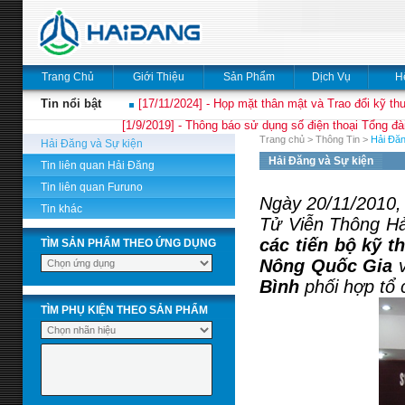
Trang Chủ
Giới Thiệu
Sản Phẩm
Dịch Vụ
H
Tin nổi bật
[17/11/2024] - Họp mặt thân mật và Trao đổi kỹ thu
[1/9/2019] - Thông báo sử dụng số điện thoại Tổng đà
Trang chủ
>
Thông Tin
>
Hải Đăn
Hải Đăng và Sự kiện
Hải Đăng và Sự kiện
Tin liên quan Hải Đăng
Tin liên quan Furuno
Ngày 20/11/2010, 
Tin khác
Tử Viễn Thông Hả
các tiến bộ kỹ t
TÌM SẢN PHẨM THEO ỨNG DỤNG
Nông Quốc Gia
Bình
phối hợp tổ 
TÌM PHỤ KIỆN THEO SẢN PHẨM