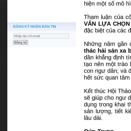
hiện một số mô hì
Tham luận của côn
VẤN LỰA CHỌ
ĐĂNG KÝ NHẬN BẢN TIN
đặc biệt của các 
Những năm gần đ
thác hải sản xa 
dần khẳng định tí
tạo nên một trào 
con ngư dân; và 
hết sức quan tâm 
Kết thúc Hội Thảo
sẽ giúp cho ngư d
dụng trong khai t
sản lượng, tiết k
lâu dài.