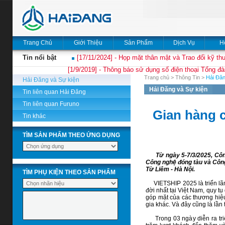
Trang Chủ
Giới Thiệu
Sản Phẩm
Dịch Vụ
H
Tin nổi bật
[17/11/2024] - Họp mặt thân mật và Trao đổi kỹ thu
[1/9/2019] - Thông báo sử dụng số điện thoại Tổng đà
Trang chủ
>
Thông Tin
>
Hải Đăn
Hải Đăng và Sự kiện
Hải Đăng và Sự kiện
Tin liên quan Hải Đăng
Tin liên quan Furuno
Gian hàng c
Tin khác
TÌM SẢN PHẨM THEO ỨNG DỤNG
Từ ngày 5-7/3/2025, Cô
Công nghệ đóng tàu và Công
Từ Liêm - Hà Nội.
TÌM PHỤ KIỆN THEO SẢN PHẨM
VIETSHIP 2025 là triển lãm 
đời nhất tại Việt Nam, quy 
góp mặt của các thương hiệ
gia khác. Và đây cũng là lần
Trong 03 ngày diễn ra triể