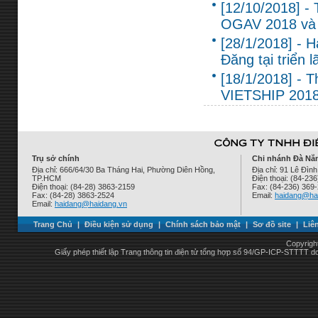
[12/10/2018] -
OGAV 2018 và
[28/1/2018] - 
Đăng tại triển
[18/1/2018] - 
VIETSHIP 201
Trụ sở chính
Chi nhánh Đà Nẵ
Địa chỉ: 666/64/30 Ba Tháng Hai, Phường Diên Hồng,
Địa chỉ: 91 Lê Đì
TP.HCM
Điện thoại: (84-23
Điện thoại: (84-28) 3863-2159
Fax: (84-236) 369
Fax: (84-28) 3863-2524
Email:
haidang@ha
Email:
haidang@haidang.vn
Trang Chủ
|
Điều kiện sử dụng
|
Chính sách bảo mật
|
Sơ đồ site
|
Liê
Copyrigh
Giấy phép thiết lập Trang thông tin điện tử tổng hợp số 94/GP-ICP-STTTT 