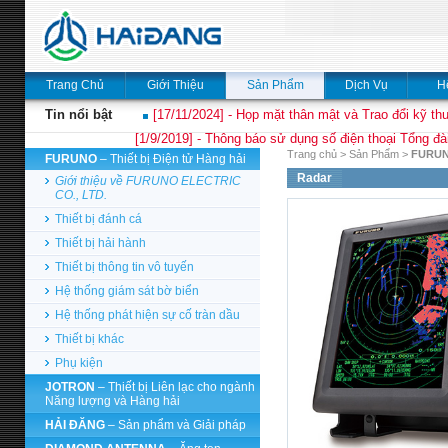
Trang Chủ
Giới Thiệu
Sản Phẩm
Dịch Vụ
H
Tin nổi bật
[17/11/2024] - Họp mặt thân mật và Trao đổi kỹ thu
[1/9/2019] - Thông báo sử dụng số điện thoại Tổng đà
Trang chủ
>
Sản Phẩm
>
FURU
FURUNO
– Thiết bị Điện tử Hàng hải
Radar
Giới thiệu về FURUNO ELECTRIC
CO., LTD.
Thiết bị đánh cá
Thiết bị hải hành
Thiết bị thông tin vô tuyến
Hệ thống giám sát bờ biển
Hệ thống phát hiện sự cố tràn dầu
Thiết bị khác
Phụ kiện
JOTRON
– Thiết bị Liên lạc cho ngành
Năng lượng và Hàng hải
HẢI ĐĂNG
– Sản phẩm và Giải pháp