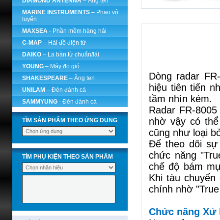
DIAMOND ANTENNA
– Ăng ten
MARINE INSTRUMENTS
– Phao vô
tuyến
MAXSEA
- Phần mềm hàng hải
C-MAP
– Hải đồ điện tử
DAIKO
– La bàn từ chuẩn/lái
YOUNG
– Máy đo gió
Dòng radar FR-
SHAKESPEARE
– Ăng ten
hiệu tiên tiến 
UNILAM
– Đèn đánh cá
tầm nhìn kém.
SAMMYUNG
- Đèn đánh cá
Radar FR-8005 
nhờ vậy có thể
TÌM SẢN PHẨM THEO ỨNG DỤNG
cũng như loại b
Để theo dõi sự 
chức năng "Tru
TÌM PHỤ KIỆN THEO SẢN PHẨM
chế độ bám mục
Khi tàu chuyển
chính nhờ "True
Chức năng Xử L