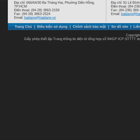
Địa chỉ: 666/64/30 Ba Tháng Hai, Phường Diên Hồng,
Địa chỉ: 91 Lê Đì
TP.HCM
Điện thoại: (84-23
Điện thoại: (84-28) 3863-2159
Fax: (84-236) 369
Fax: (84-28) 3863-2524
Email:
haidang@ha
Email:
haidang@haidang.vn
Trang Chủ
|
Điều kiện sử dụng
|
Chính sách bảo mật
|
Sơ đồ site
|
Liê
Copyrigh
Giấy phép thiết lập Trang thông tin điện tử tổng hợp số 94/GP-ICP-STTTT 