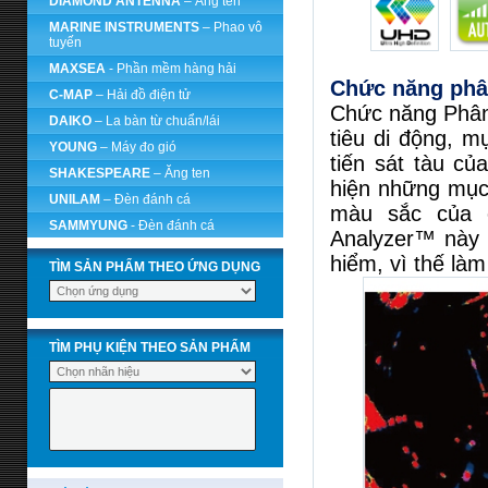
DIAMOND ANTENNA
– Ăng ten
MARINE INSTRUMENTS
– Phao vô
tuyến
MAXSEA
- Phần mềm hàng hải
Chức năng phân
C-MAP
– Hải đồ điện tử
Chức năng Phân 
DAIKO
– La bàn từ chuẩn/lái
tiêu di động, 
YOUNG
– Máy đo gió
tiến sát tàu c
SHAKESPEARE
– Ăng ten
hiện những mục 
UNILAM
– Đèn đánh cá
màu sắc của c
SAMMYUNG
- Đèn đánh cá
Analyzer™ này c
hiểm, vì thế làm
TÌM SẢN PHẨM THEO ỨNG DỤNG
TÌM PHỤ KIỆN THEO SẢN PHẨM