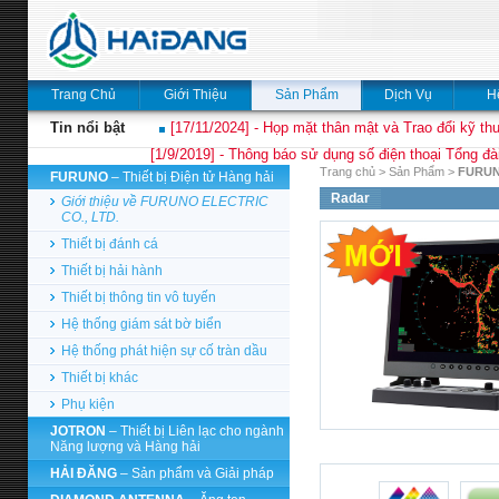
Trang Chủ
Giới Thiệu
Sản Phẩm
Dịch Vụ
H
Tin nổi bật
[17/11/2024] - Họp mặt thân mật và Trao đổi kỹ thu
[1/9/2019] - Thông báo sử dụng số điện thoại Tổng đà
Trang chủ
>
Sản Phẩm
>
FURU
FURUNO
– Thiết bị Điện tử Hàng hải
Radar
Giới thiệu về FURUNO ELECTRIC
CO., LTD.
Thiết bị đánh cá
Thiết bị hải hành
Thiết bị thông tin vô tuyến
Hệ thống giám sát bờ biển
Hệ thống phát hiện sự cố tràn dầu
Thiết bị khác
Phụ kiện
JOTRON
– Thiết bị Liên lạc cho ngành
Năng lượng và Hàng hải
HẢI ĐĂNG
– Sản phẩm và Giải pháp