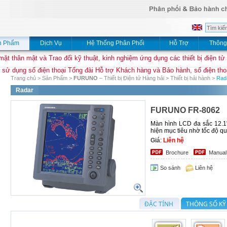
n Phẩm
Dịch Vụ
Hệ Thống Phân Phối
Hỗ Trợ
Thông
mặt thân mật và Trao đổi kỹ thuật, kinh nghiệm ứng dụng các thiết bị điện tử
 sử dụng số điện thoại Tổng đài Hỗ trợ Khách hàng và Bảo hành, số điện thoạ
Trang chủ
>
Sản Phẩm
>
FURUNO
– Thiết bị Điện tử Hàng hải
>
Thiết bị hải hành
>
Rad
Radar
FURUNO FR-8062
Màn hình LCD đa sắc 12.1",
hiện mục tiêu nhờ tốc độ qu
Giá
:
Liên hệ
Brochure
Manual
So sánh
Liên hệ
ĐẶC TÍNH
THÔNG SỐ KỸ