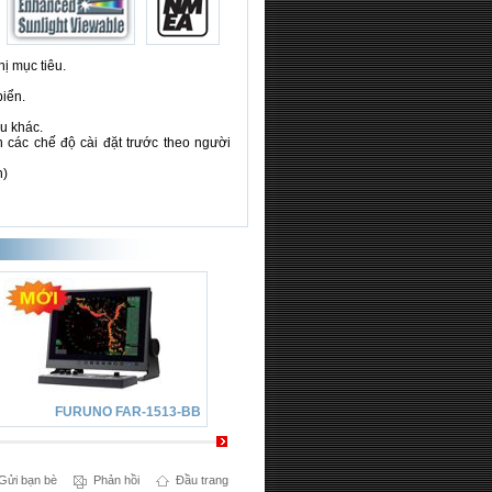
ị mục tiêu.
biển.
àu khác.
các chế độ cài đặt trước theo người
n)
FURUNO FAR-1513-BB
FURUNO FAR-1523-BB
Gửi bạn bè
Phản hồi
Đầu trang