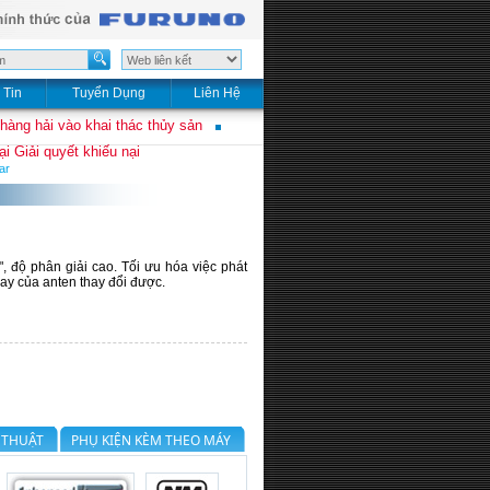
 Tin
Tuyển Dụng
Liên Hệ
 hàng hải vào khai thác thủy sản
i Giải quyết khiếu nại
ar
 độ phân giải cao. Tối ưu hóa việc phát
ay của anten thay đổi được.
 THUẬT
PHỤ KIỆN KÈM THEO MÁY