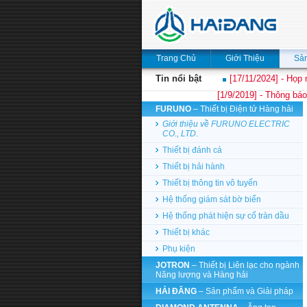
Trang Chủ
Giới Thiệu
Sả
Tin nổi bật
[17/11/2024] - Họp 
[1/9/2019] - Thông báo
FURUNO
– Thiết bị Điện tử Hàng hải
Giới thiệu về FURUNO ELECTRIC
CO., LTD.
Thiết bị đánh cá
Thiết bị hải hành
Thiết bị thông tin vô tuyến
Hệ thống giám sát bờ biển
Hệ thống phát hiện sự cố tràn dầu
Thiết bị khác
Phụ kiện
JOTRON
– Thiết bị Liên lạc cho ngành
Năng lượng và Hàng hải
HẢI ĐĂNG
– Sản phẩm và Giải pháp