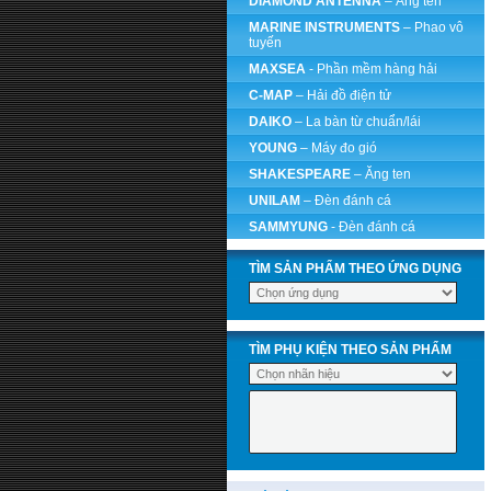
DIAMOND ANTENNA
– Ăng ten
MARINE INSTRUMENTS
– Phao vô
tuyến
MAXSEA
- Phần mềm hàng hải
C-MAP
– Hải đồ điện tử
DAIKO
– La bàn từ chuẩn/lái
YOUNG
– Máy đo gió
SHAKESPEARE
– Ăng ten
UNILAM
– Đèn đánh cá
SAMMYUNG
- Đèn đánh cá
TÌM SẢN PHẨM THEO ỨNG DỤNG
TÌM PHỤ KIỆN THEO SẢN PHẨM