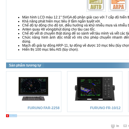
Màn hình LCD màu 12.1" SVGA độ phân giải cao với 7 cấp độ hiển th
Khả năng phát hiện mục tiêu ở tầm ngắn tuyệt vời.
Chế độ tự động cho độ lợi, điều hưởng và khử nhiễu mưa và nhiễu 
Anten quay 48 vòng/phút dùng cho tàu cao tốc.
Chế độ vết di chuyển thật dùng để so sánh vết tàu mình và vết các t
Chức năng hình ảnh độc nhất vô nhị cho phép chuyển nhanh đến 
dùng.
Mạch đồ giải tự động ARP-11, tự động vẽ được 10 mục tiêu (tùy chọ
Hiển thị 100 mục tiêu AIS (tùy chọn).
Sản phẩm tương tự
FURUNO FAR-2258
FURUNO FR-10/12
In