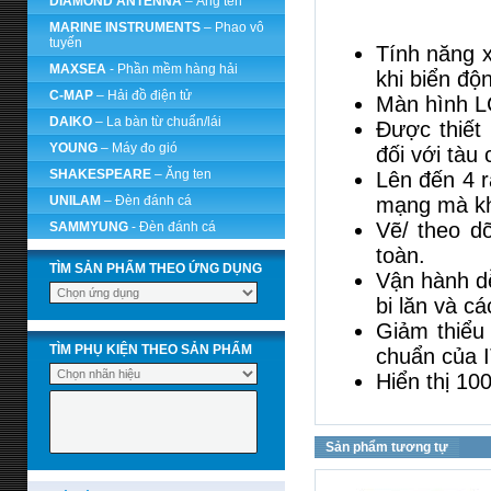
DIAMOND ANTENNA
– Ăng ten
MARINE INSTRUMENTS
– Phao vô
tuyến
Tính năng xử
MAXSEA
- Phần mềm hàng hải
khi biển độ
C-MAP
– Hải đồ điện tử
Màn hình L
DAIKO
– La bàn từ chuẩn/lái
Được thiết
YOUNG
– Máy đo gió
đối với tàu 
SHAKESPEARE
– Ăng ten
Lên đến 4 r
UNILAM
– Đèn đánh cá
mạng mà khô
Vẽ/ theo d
SAMMYUNG
- Đèn đánh cá
toàn.
TÌM SẢN PHẨM THEO ỨNG DỤNG
Vận hành dễ
bi lăn và c
Giảm thiểu 
TÌM PHỤ KIỆN THEO SẢN PHẨM
chuẩn của 
Hiển thị 10
Sản phẩm tương tự