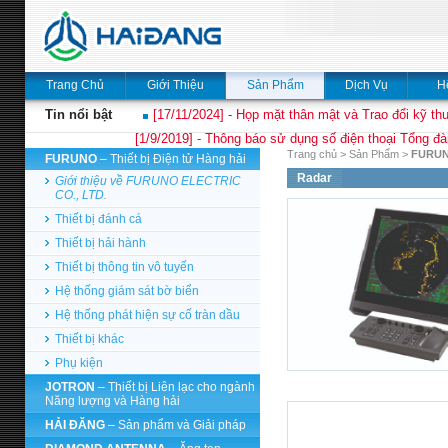
Trang Chủ
Giới Thiệu
Sản Phẩm
Dịch Vụ
H
Tin nổi bật
[17/11/2024] - Họp mặt thân mật và Trao đổi kỹ thu
[1/9/2019] - Thông báo sử dụng số điện thoại Tổng đà
Trang chủ
>
Sản Phẩm
>
FURU
FURUNO
– Thiết bị Điện tử Hàng hải
Radar
Giới thiệu về FURUNO ELECTRIC
CO., LTD.
Thiết bị đánh cá
Thiết bị hải hành
Thiết bị thông tin vô tuyến
Hệ thống giám sát bờ biển
Hệ thống phát hiện sự cố tràn dầu
Thiết bị khác
Phụ kiện
JOTRON
– Thiết bị Liên lạc cho ngành
Năng lượng và Hàng hải
HẢI ĐĂNG
– Sản phẩm và Giải pháp