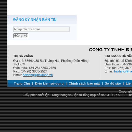
ĐĂNG KÝ NHẬN BẢN TIN
Trụ sở chính
Chi nhánh Đà Nẵ
Địa chỉ: 666/64/30 Ba Tháng Hai, Phường Diên Hồng,
Địa chỉ: 91 Lê Đì
TP.HCM
Điện thoại: (84-23
Điện thoại: (84-28) 3863-2159
Fax: (84-236) 369
Fax: (84-28) 3863-2524
Email:
haidang@ha
Email:
haidang@haidang.vn
Trang Chủ
|
Điều kiện sử dụng
|
Chính sách bảo mật
|
Sơ đồ site
|
Liê
Copyrigh
Giấy phép thiết lập Trang thông tin điện tử tổng hợp số 94/GP-ICP-STTTT 