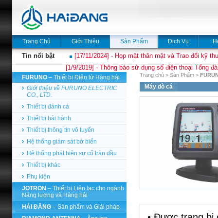
Trang Chủ
Giới Thiệu
Sản Phẩm
Dịch Vụ
H
Tin nổi bật
[17/11/2024] - Họp mặt thân mật và Trao đổi kỹ thu
[1/9/2019] - Thông báo sử dụng số điện thoại Tổng đà
Trang chủ
>
Sản Phẩm
>
FURU
FURUNO
– Thiết bị Điện tử Hàng hải
Máy dò cá
Giới thiệu về FURUNO ELECTRIC
CO., LTD.
Thiết bị đánh cá
Thiết bị hải hành
Thiết bị thông tin vô tuyến
Hệ thống giám sát bờ biển
Hệ thống phát hiện sự cố tràn dầu
Thiết bị khác
Phụ kiện
JOTRON
– Thiết bị Liên lạc cho ngành
Năng lượng và Hàng hải
HẢI ĐĂNG
– Sản phẩm và Giải pháp
• Được trang bị