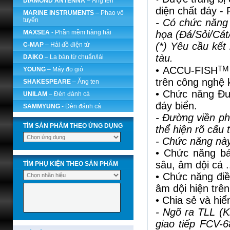
DIAMOND ANTENNA
– Ăng ten
diện chất đáy - 
MARINE INSTRUMENTS
– Phao vô
tuyến
- Có chức năng 
MAXSEA
- Phần mềm hàng hải
họa (Đá/Sỏi/Cát/
(*) Yêu cầu kết
C-MAP
– Hải đồ điện tử
tàu.
DAIKO
– La bàn từ chuẩn/lái
TM
• ACCU-FISH
YOUNG
– Máy đo gió
trên công nghệ 
SHAKESPEARE
– Ăng ten
• Chức năng Đư
UNILAM
– Đèn đánh cá
đáy biển.
SAMMYUNG
- Đèn đánh cá
- Đường viền ph
TÌM SẢN PHẨM THEO ỨNG DỤNG
thể hiện rõ cấu 
- Chức năng này
• Chức năng bá
sâu, âm dội cá ..
TÌM PHỤ KIỆN THEO SẢN PHẨM
• Chức năng điề
âm dội hiện trê
• Chia sẻ và hiển
- Ngõ ra TLL (K
giao tiếp FCV-6