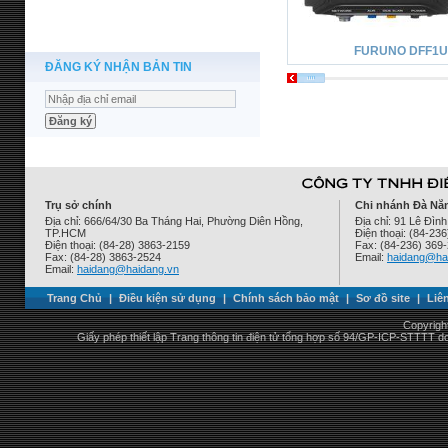
FURUNO DFF1
ĐĂNG KÝ NHẬN BẢN TIN
Trụ sở chính
Chi nhánh Đà Nẵ
Địa chỉ: 666/64/30 Ba Tháng Hai, Phường Diên Hồng,
Địa chỉ: 91 Lê Đì
TP.HCM
Điện thoại: (84-23
Điện thoại: (84-28) 3863-2159
Fax: (84-236) 369
Fax: (84-28) 3863-2524
Email:
haidang@ha
Email:
haidang@haidang.vn
Trang Chủ
|
Điều kiện sử dụng
|
Chính sách bảo mật
|
Sơ đồ site
|
Liê
Copyrigh
Giấy phép thiết lập Trang thông tin điện tử tổng hợp số 94/GP-ICP-STTTT 