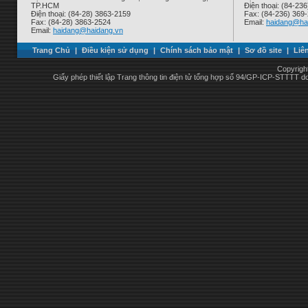
TP.HCM
Điện thoại: (84-23
Điện thoại: (84-28) 3863-2159
Fax: (84-236) 369
Fax: (84-28) 3863-2524
Email:
haidang@ha
Email:
haidang@haidang.vn
Trang Chủ
|
Điều kiện sử dụng
|
Chính sách bảo mật
|
Sơ đồ site
|
Liê
Copyrigh
Giấy phép thiết lập Trang thông tin điện tử tổng hợp số 94/GP-ICP-STTTT 