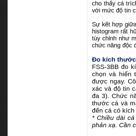
cho thấy cá trí
với mức độ tin c
Sự kết hợp giữ
histogram rất h
tùy chỉnh như 
chức năng độc 
Đo kích thước
FSS-3BB đo kí
chọn và hiển t
được ngay. Cô
xác và độ tin 
đa 3). Chức n
thước cá và mậ
đến cá có kích
* Chiều dài cá
phản xạ. Cần c