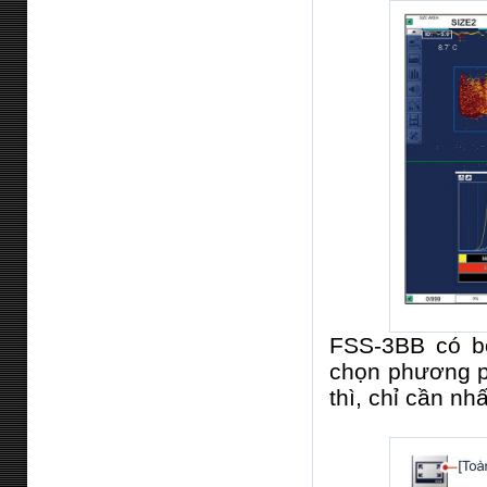
FSS-3BB có b
chọn phương ph
thì, chỉ cần n