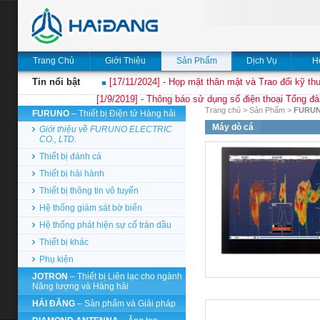
Trang Chủ
Giới Thiệu
Sản Phẩm
Dịch Vụ
H
Tin nổi bật
[17/11/2024] - Họp mặt thân mật và Trao đổi kỹ thu
[1/9/2019] - Thông báo sử dụng số điện thoại Tổng đà
Trang chủ
>
Sản Phẩm
>
FURU
FURUNO
– Thiết bị Điện tử Hàng hải
Máy dò cá
Giới thiệu về FURUNO ELECTRIC
CO., LTD.
Thiết bị đánh cá
Thiết bị hải hành
Thiết bị thông tin vô tuyến
Hệ thống giám sát bờ biển
Hệ thống phát hiện sự cố tràn dầu
Thiết bị khác
Phụ kiện
JOTRON
– Thiết bị Liên lạc cho ngành
Năng lượng và Hàng hải
HẢI ĐĂNG
– Sản phẩm và Giải pháp