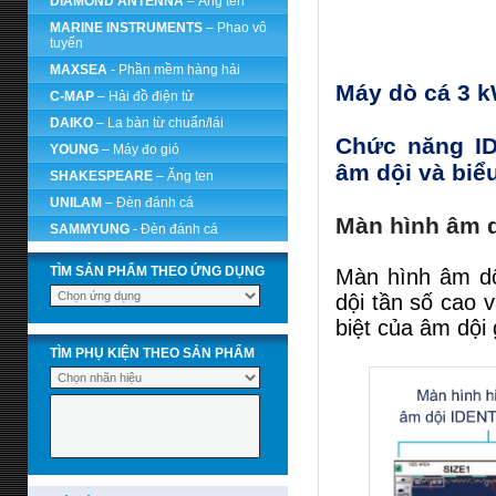
DIAMOND ANTENNA
– Ăng ten
MARINE INSTRUMENTS
– Phao vô
tuyến
MAXSEA
- Phần mềm hàng hải
Máy dò cá 3 
C-MAP
– Hải đồ điện tử
DAIKO
– La bàn từ chuẩn/lái
Chức năng ID
YOUNG
– Máy đo gió
âm dội và biể
SHAKESPEARE
– Ăng ten
UNILAM
– Đèn đánh cá
Màn hình âm 
SAMMYUNG
- Đèn đánh cá
TÌM SẢN PHẨM THEO ỨNG DỤNG
Màn hình âm dộ
dội tần số cao 
biệt của âm dội
TÌM PHỤ KIỆN THEO SẢN PHẨM