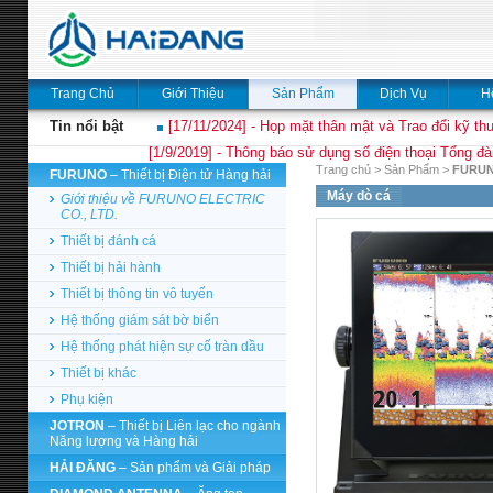
Trang Chủ
Giới Thiệu
Sản Phẩm
Dịch Vụ
H
Tin nổi bật
[17/11/2024] - Họp mặt thân mật và Trao đổi kỹ thu
[1/9/2019] - Thông báo sử dụng số điện thoại Tổng đà
Trang chủ
>
Sản Phẩm
>
FURU
FURUNO
– Thiết bị Điện tử Hàng hải
Máy dò cá
Giới thiệu về FURUNO ELECTRIC
CO., LTD.
Thiết bị đánh cá
Thiết bị hải hành
Thiết bị thông tin vô tuyến
Hệ thống giám sát bờ biển
Hệ thống phát hiện sự cố tràn dầu
Thiết bị khác
Phụ kiện
JOTRON
– Thiết bị Liên lạc cho ngành
Năng lượng và Hàng hải
HẢI ĐĂNG
– Sản phẩm và Giải pháp