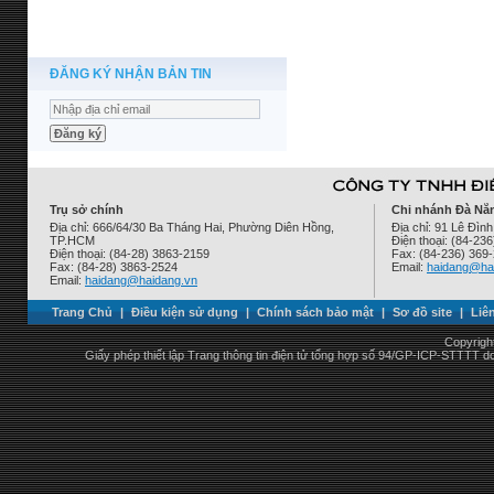
ĐĂNG KÝ NHẬN BẢN TIN
Trụ sở chính
Chi nhánh Đà Nẵ
Địa chỉ: 666/64/30 Ba Tháng Hai, Phường Diên Hồng,
Địa chỉ: 91 Lê Đì
TP.HCM
Điện thoại: (84-23
Điện thoại: (84-28) 3863-2159
Fax: (84-236) 369
Fax: (84-28) 3863-2524
Email:
haidang@ha
Email:
haidang@haidang.vn
Trang Chủ
|
Điều kiện sử dụng
|
Chính sách bảo mật
|
Sơ đồ site
|
Liê
Copyrigh
Giấy phép thiết lập Trang thông tin điện tử tổng hợp số 94/GP-ICP-STTTT 