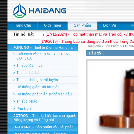
Trang Chủ
Giới Thiệu
Sản Phẩm
Dịch Vụ
H
Tin nổi bật
[17/11/2024] - Họp mặt thân mật và Trao đổi kỹ thu
[1/9/2019] - Thông báo sử dụng số điện thoại Tổng đà
Trang chủ
>
Sản Phẩm
>
FURU
FURUNO
– Thiết bị Điện tử Hàng hải
Đầu dò
Giới thiệu về FURUNO ELECTRIC
CO., LTD.
Thiết bị đánh cá
Thiết bị hải hành
Thiết bị thông tin vô tuyến
Hệ thống giám sát bờ biển
Hệ thống phát hiện sự cố tràn dầu
Thiết bị khác
Phụ kiện
JOTRON
– Thiết bị Liên lạc cho ngành
Năng lượng và Hàng hải
HẢI ĐĂNG
– Sản phẩm và Giải pháp