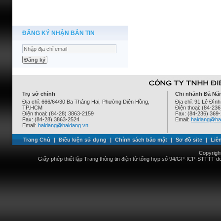
ĐĂNG KÝ NHẬN BẢN TIN
Trụ sở chính
Chi nhánh Đà Nẵ
Địa chỉ: 666/64/30 Ba Tháng Hai, Phường Diên Hồng,
Địa chỉ: 91 Lê Đì
TP.HCM
Điện thoại: (84-23
Điện thoại: (84-28) 3863-2159
Fax: (84-236) 369
Fax: (84-28) 3863-2524
Email:
haidang@ha
Email:
haidang@haidang.vn
Trang Chủ
|
Điều kiện sử dụng
|
Chính sách bảo mật
|
Sơ đồ site
|
Liê
Copyrigh
Giấy phép thiết lập Trang thông tin điện tử tổng hợp số 94/GP-ICP-STTTT 