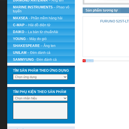
DIAMOND ANTENNA
– Ăng ten
MARINE INSTRUMENTS
– Phao vô
Sản phẩm tương tự
tuyến
MAXSEA
- Phần mềm hàng hải
FURUNO 525T-LT
C-MAP
– Hải đồ điện tử
DAIKO
– La bàn từ chuẩn/lái
YOUNG
– Máy đo gió
SHAKESPEARE
– Ăng ten
UNILAM
– Đèn đánh cá
SAMMYUNG
- Đèn đánh cá
TÌM SẢN PHẨM THEO ỨNG DỤNG
TÌM PHỤ KIỆN THEO SẢN PHẨM