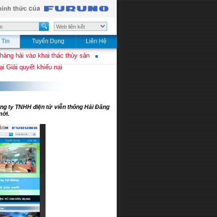
 Tin
Tuyển Dụng
Liên Hệ
 hàng hải vào khai thác thủy sản
i Giải quyết khiếu nại
ông ty TNHH điện tử viễn thông Hải Đăng
mới.