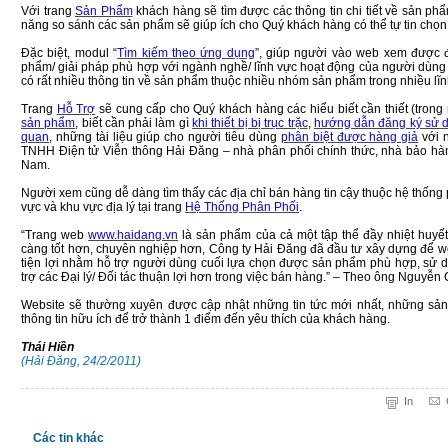
Với trang
Sản Phẩm
khách hàng sẽ tìm được các thông tin chi tiết về sản 
năng so sánh các sản phẩm sẽ giúp ích cho Quý khách hàng có thể tự tin chọ
Đặc biệt, modul “
Tìm kiếm theo ứng dụng
”, giúp người vào web xem được đ
phẩm/ giải pháp phù hợp với ngành nghề/ lĩnh vực hoạt động của người dùng c
có rất nhiều thông tin về sản phẩm thuộc nhiều nhóm sản phẩm trong nhiều lĩ
Trang
Hỗ Trợ
sẽ cung cấp cho Quý khách hàng các hiểu biết cần thiết (tron
sản phẩm
, biết cần phải làm gì
khi thiết bị bị trục trặc
,
hướng dẫn đăng ký sử d
quan
, những tài liệu giúp cho người tiêu dùng
phân biệt được hàng giả
với 
TNHH Điện tử Viễn thông Hải Đăng – nhà phân phối chính thức, nhà bảo hành
Nam.
Người xem cũng dễ dàng tìm thấy các địa chỉ bán hàng tin cậy thuộc hệ thống
vực và khu vực địa lý tại trang
Hệ Thống Phân Phối
.
“Trang web
www.haidang.vn
là sản phẩm của cả một tập thể đầy nhiệt huyế
càng tốt hơn, chuyên nghiệp hơn, Công ty Hải Đăng đã đầu tư xây dựng để we
tiện lợi nhằm hỗ trợ người dùng cuối lựa chọn được sản phẩm phù hợp, sử d
trợ các Đại lý/ Đối tác thuận lợi hơn trong việc bán hàng.” – Theo ông Nguyễ
Website sẽ thường xuyên được cập nhật những tin tức mới nhất, những sả
thông tin hữu ích để trở thành 1 điểm đến yêu thích của khách hàng.
Thái Hiền
(Hải Đăng, 24/2/2011)
In
Các tin khác