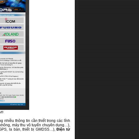
vn
 nhiều thông tin cần thiết trong các lĩnh
 không, máy thu vô tuyến chuyên dụng…),
ị GPS, la bàn, thiết bị GMDSS…),
Điện tử