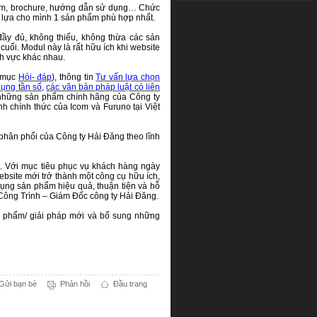
phẩm, brochure, hướng dẫn sử dụng… Chức
n lựa cho mình 1 sản phẩm phù hợp nhất.
ầy đủ, không thiếu, không thừa các sản
uối. Modul này là rất hữu ích khi website
nh vực khác nhau.
g mục
Hỏi- đáp
), thông tin
Tư vấn lựa chọn
ụng tần số
,
các văn bản pháp luật có liên
những sản phẩm chính hãng của Công ty
 chính thức của Icom và Furuno tại Việt
 phân phối của Công ty Hải Đăng theo lĩnh
t. Với mục tiêu phục vụ khách hàng ngày
bsite mới trở thành một công cụ hữu ích,
ụng sản phẩm hiệu quả, thuận tiện và hỗ
n Công Trình – Giám Đốc công ty Hải Đăng.
n phẩm/ giải pháp mới và bổ sung những
Gửi bạn bè
Phản hồi
Đầu trang