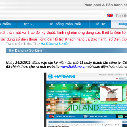
n Phẩm
Dịch Vụ
Hệ Thống Phân Phối
Hỗ Trợ
Thông
mặt thân mật và Trao đổi kỹ thuật, kinh nghiệm ứng dụng các thiết bị điện tử
 sử dụng số điện thoại Tổng đài Hỗ trợ Khách hàng và Bảo hành, số điện thoạ
Trang chủ
>
Thông Tin
>
Hải Đăng và Sự kiện
Hải Đăng và Sự kiện
Ngày 24/2/2011, đúng vào dịp kỷ niệm lần thứ 11 ngày thành lập công ty, C
đã chính thức cho ra mắt website
www.haidang.vn
với giao diện hoàn toàn 