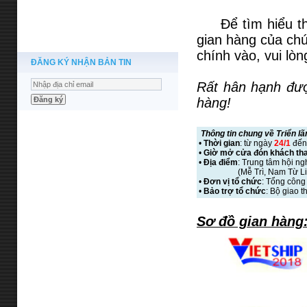
Để tìm hiểu thêm
gian hàng của chú
chính vào, vui lò
ĐĂNG KÝ NHẬN BẢN TIN
Rất hân hạnh đượ
hàng!
Thông tin chung về Triển l
•
Thời gian
: từ ngày
24/1
đế
•
Giờ mở cửa đón khách th
•
Địa điểm
: Trung tâm hội ng
(Mễ Trì, Nam Từ Liêm
•
Đơn vị tổ chức
: Tổng công 
•
Bảo trợ tổ chức
: Bộ giao t
Sơ đồ gian hàng