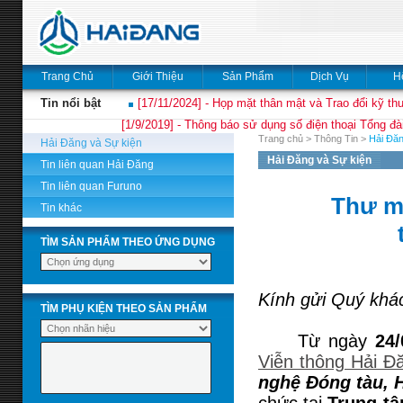
Trang Chủ
Giới Thiệu
Sản Phẩm
Dịch Vụ
H
Tin nổi bật
[17/11/2024] - Họp mặt thân mật và Trao đổi kỹ thu
[1/9/2019] - Thông báo sử dụng số điện thoại Tổng đà
Trang chủ
>
Thông Tin
>
Hải Đăn
Hải Đăng và Sự kiện
Hải Đăng và Sự kiện
Tin liên quan Hải Đăng
Tin liên quan Furuno
Thư m
Tin khác
TÌM SẢN PHẨM THEO ỨNG DỤNG
Kính gửi Quý khác
TÌM PHỤ KIỆN THEO SẢN PHẨM
Từ ngày
24/
Viễn thông Hải Đ
nghệ Đóng tàu, H