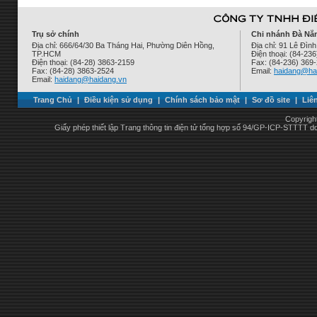
Trụ sở chính
Chi nhánh Đà Nẵ
Địa chỉ: 666/64/30 Ba Tháng Hai, Phường Diên Hồng,
Địa chỉ: 91 Lê Đì
TP.HCM
Điện thoại: (84-23
Điện thoại: (84-28) 3863-2159
Fax: (84-236) 369
Fax: (84-28) 3863-2524
Email:
haidang@ha
Email:
haidang@haidang.vn
Trang Chủ
|
Điều kiện sử dụng
|
Chính sách bảo mật
|
Sơ đồ site
|
Liê
Copyrigh
Giấy phép thiết lập Trang thông tin điện tử tổng hợp số 94/GP-ICP-STTTT 