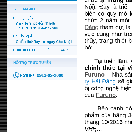
chức tại
Trung tâ
Nội). Đây là tri
biển có quy mô l
chức 2 năm một l
Đăng
tham dự, là 
vực cũng như trên
thủy, trang thiết
bờ.
Tại triển lãm, v
chính thức tại 
Furuno
– Nhà sản 
ty Hải Đăng
sẽ gi
bị công nghệ hiện
của
Furuno
.
Bên cạnh đó, tại
phẩm của hãng
J
tháng 10/2016 n
VHF,...