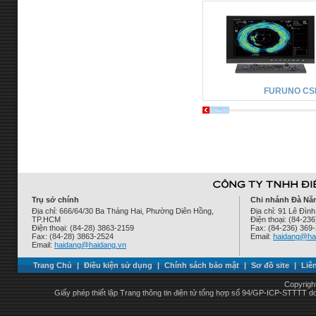
FURUNO CS
Trụ sở chính
Chi nhánh Đà Nẵ
Địa chỉ: 666/64/30 Ba Tháng Hai, Phường Diên Hồng,
Địa chỉ: 91 Lê Đì
TP.HCM
Điện thoại: (84-23
Điện thoại: (84-28) 3863-2159
Fax: (84-236) 369
Fax: (84-28) 3863-2524
Email:
haidang@ha
Email:
haidang@haidang.vn
Trang Chủ
|
Điều kiện sử dụng
|
Chính sách bảo mật
|
Sơ đồ site
|
Liê
Copyrigh
Giấy phép thiết lập Trang thông tin điện tử tổng hợp số 94/GP-ICP-STTTT 