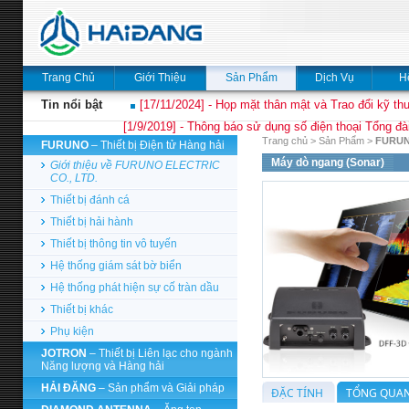
Trang Chủ
Giới Thiệu
Sản Phẩm
Dịch Vụ
H
Tin nổi bật
[17/11/2024] - Họp mặt thân mật và Trao đổi kỹ thu
[1/9/2019] - Thông báo sử dụng số điện thoại Tổng đà
Trang chủ
>
Sản Phẩm
>
FURU
FURUNO
– Thiết bị Điện tử Hàng hải
Máy dò ngang (Sonar)
Giới thiệu về FURUNO ELECTRIC
CO., LTD.
Thiết bị đánh cá
Thiết bị hải hành
Thiết bị thông tin vô tuyến
Hệ thống giám sát bờ biển
Hệ thống phát hiện sự cố tràn dầu
Thiết bị khác
Phụ kiện
JOTRON
– Thiết bị Liên lạc cho ngành
Năng lượng và Hàng hải
HẢI ĐĂNG
– Sản phẩm và Giải pháp
ĐẶC TÍNH
TỔNG QUAN