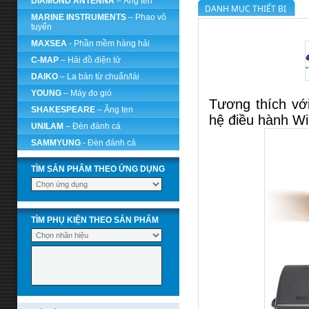
DIAMOND ANTENNA
– Ăng ten
DANH MỤC THIẾT BỊ
MARINE INSTRUMENTS
– Phao vô
tuyến
MAXSEA
- Phần mềm hàng hải
C-MAP
– Hải đồ điện tử
DAIKO
– La bàn từ chuẩn/lái
YOUNG
– Máy đo gió
Tương thích vớ
SHAKESPEARE
– Ăng ten
hệ điều hành W
UNILAM
– Đèn đánh cá
SAMMYUNG
- Đèn đánh cá
TÌM SẢN PHẨM THEO ỨNG DỤNG
TÌM PHỤ KIỆN THEO SẢN PHẨM