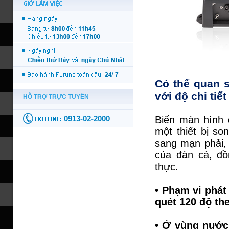
Có thể quan s
với độ chi tiế
Biến màn hình 
một thiết bị so
sang mạn phải,
của đàn cá, đồn
thực.
• Phạm vi phát
quét 120 độ th
• Ở vùng nước 