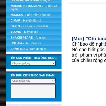
DIAMOND ANTENNA
– Ăng ten
MARINE INSTRUMENTS
– Phao vô
tuyến
MAXSEA
- Phần mềm hàng hải
C-MAP
– Hải đồ điện tử
DAIKO
– La bàn từ chuẩn/lái
YOUNG
– Máy đo gió
(Mới) "Chỉ bá
SHAKESPEARE
– Ăng ten
Chỉ báo độ nghiê
UNILAM
– Đèn đánh cá
Nó cho biết góc
SAMMYUNG
- Đèn đánh cá
trỏ, phạm vi ph
TÌM SẢN PHẨM THEO ỨNG DỤNG
của chiều rộng c
TÌM PHỤ KIỆN THEO SẢN PHẨM