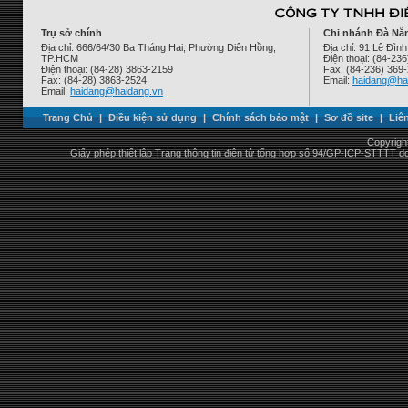
Trụ sở chính
Chi nhánh Đà Nẵ
Địa chỉ: 666/64/30 Ba Tháng Hai, Phường Diên Hồng,
Địa chỉ: 91 Lê Đì
TP.HCM
Điện thoại: (84-23
Điện thoại: (84-28) 3863-2159
Fax: (84-236) 369
Fax: (84-28) 3863-2524
Email:
haidang@ha
Email:
haidang@haidang.vn
Trang Chủ
|
Điều kiện sử dụng
|
Chính sách bảo mật
|
Sơ đồ site
|
Liê
Copyrigh
Giấy phép thiết lập Trang thông tin điện tử tổng hợp số 94/GP-ICP-STTTT 