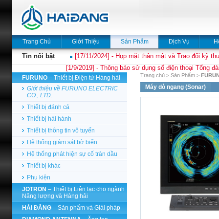
Trang Chủ
Giới Thiệu
Sản Phẩm
Dịch Vụ
H
Tin nổi bật
[17/11/2024] - Họp mặt thân mật và Trao đổi kỹ thu
[1/9/2019] - Thông báo sử dụng số điện thoại Tổng đà
Trang chủ
>
Sản Phẩm
>
FURU
FURUNO
– Thiết bị Điện tử Hàng hải
Máy dò ngang (Sonar)
Giới thiệu về FURUNO ELECTRIC
CO., LTD.
Thiết bị đánh cá
Thiết bị hải hành
Thiết bị thông tin vô tuyến
Hệ thống giám sát bờ biển
Hệ thống phát hiện sự cố tràn dầu
Thiết bị khác
Phụ kiện
JOTRON
– Thiết bị Liên lạc cho ngành
Năng lượng và Hàng hải
HẢI ĐĂNG
– Sản phẩm và Giải pháp