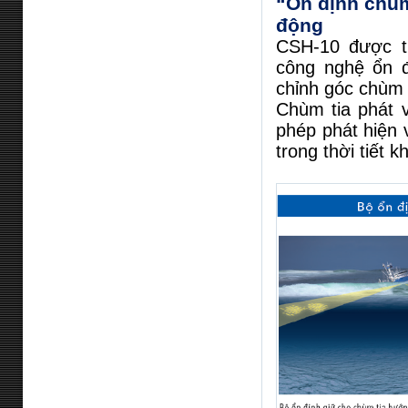
“Ổn định chùm 
động
CSH-10 được tr
công nghệ ổn đ
chỉnh góc chùm 
Chùm tia phát v
phép phát hiện
trong thời tiết k