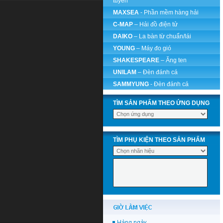
tuyến
MAXSEA
- Phần mềm hàng hải
C-MAP
– Hải đồ điện tử
DAIKO
– La bàn từ chuẩn/lái
YOUNG
– Máy đo gió
SHAKESPEARE
– Ăng ten
UNILAM
– Đèn đánh cá
SAMMYUNG
- Đèn đánh cá
TÌM SẢN PHẨM THEO ỨNG DỤNG
TÌM PHỤ KIỆN THEO SẢN PHẨM