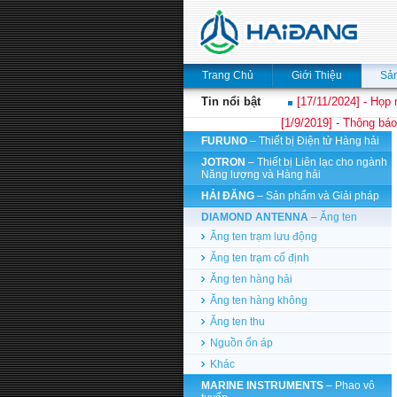
Trang Chủ
Giới Thiệu
Sả
Tin nổi bật
[17/11/2024] - Họp 
[1/9/2019] - Thông báo
FURUNO
– Thiết bị Điện tử Hàng hải
JOTRON
– Thiết bị Liên lạc cho ngành
Năng lượng và Hàng hải
HẢI ĐĂNG
– Sản phẩm và Giải pháp
DIAMOND ANTENNA
– Ăng ten
Ăng ten trạm lưu động
Ăng ten trạm cố định
Ăng ten hàng hải
Ăng ten hàng không
Ăng ten thu
Nguồn ổn áp
Khác
MARINE INSTRUMENTS
– Phao vô