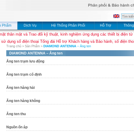
n Phẩm
Dịch Vụ
Hệ Thống Phân Phối
Hỗ Trợ
Thông
mặt thân mật và Trao đổi kỹ thuật, kinh nghiệm ứng dụng các thiết bị điện tử
 sử dụng số điện thoại Tổng đài Hỗ trợ Khách hàng và Bảo hành, số điện thoạ
Trang chủ
>
Sản Phẩm
>
DIAMOND ANTENNA
– Ăng ten
DIAMOND ANTENNA
– Ăng ten
Ăng ten trạm lưu động
Ăng ten trạm cố định
Ăng ten hàng hải
Ăng ten hàng không
Ăng ten thu
Nguồn ổn áp