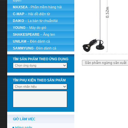
tuyến
MAXSEA
- Phần mềm hàng hải
C-MAP
– Hải đồ điện tử
DAIKO
– La bàn từ chuẩn/lái
YOUNG
– Máy đo gió
SHAKESPEARE
– Ăng ten
UNILAM
– Đèn đánh cá
SAMMYUNG
- Đèn đánh cá
TÌM SẢN PHẨM THEO ỨNG DỤNG
TÌM PHỤ KIỆN THEO SẢN PHẨM