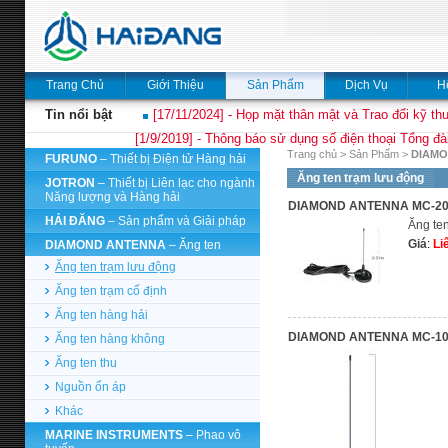
Trang Chủ
Giới Thiệu
Sản Phẩm
Dịch Vụ
H
Tin nổi bật
[17/11/2024] - Họp mặt thân mật và Trao đổi kỹ thu
[1/9/2019] - Thông báo sử dụng số điện thoại Tổng đà
Trang chủ
>
Sản Phẩm
>
DIAMO
FURUNO
– Thiết bị Điện tử Hàng hải
Ăng ten trạm lưu động
JOTRON
– Thiết bị Liên lạc cho ngành
Năng lượng và Hàng hải
DIAMOND ANTENNA MC-2
HẢI ĐĂNG
– Sản phẩm và Giải pháp
Ăng t
Giá
:
Li
DIAMOND ANTENNA
– Ăng ten
Ăng ten trạm lưu động
Ăng ten trạm cố định
Ăng ten hàng hải
DIAMOND ANTENNA MC-1
Ăng ten hàng không
Ăng ten thu
Nguồn ổn áp
Khác
MARINE INSTRUMENTS
– Phao vô