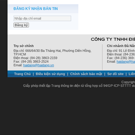
ĐĂNG KÝ NHẬN BẢN TIN
Trụ sở chính
Chi nhánh Đà Nẵ
Địa chỉ: 666/64/30 Ba Tháng Hai, Phường Diên Hồng,
Địa chỉ: 91 Lê Đì
TP.HCM
Điện thoại: (84-23
Điện thoại: (84-28) 3863-2159
Fax: (84-236) 369
Fax: (84-28) 3863-2524
Email:
haidang@ha
Email:
haidang@haidang.vn
Trang Chủ
|
Điều kiện sử dụng
|
Chính sách bảo mật
|
Sơ đồ site
|
Liê
Copyrigh
Giấy phép thiết lập Trang thông tin điện tử tổng hợp số 94/GP-ICP-STTTT 