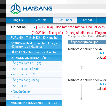
Trang Chủ
Giới Thiệu
Sản Phẩm
Dịch Vụ
H
Tin nổi bật
[17/11/2024] - Họp mặt thân mật và Trao đổi kỹ thu
[1/9/2019] - Thông báo sử dụng số điện thoại Tổng đà
Trang chủ
>
Sản Phẩm
>
DIAMO
FURUNO
– Thiết bị Điện tử Hàng hải
Ăng ten trạm cố định
JOTRON
– Thiết bị Liên lạc cho ngành
Năng lượng và Hàng hải
DIAMOND ANTENNA F22
HẢI ĐĂNG
– Sản phẩm và Giải pháp
...chi ti
Giá
:
Li
DIAMOND ANTENNA
– Ăng ten
Ăng ten trạm lưu động
Ăng ten trạm cố định
Ăng ten hàng hải
DIAMOND ANTENNA BC-20
Ăng ten hàng không
...chi ti
Ăng ten thu
Giá
:
Li
Nguồn ổn áp
Khác
MARINE INSTRUMENTS
– Phao vô