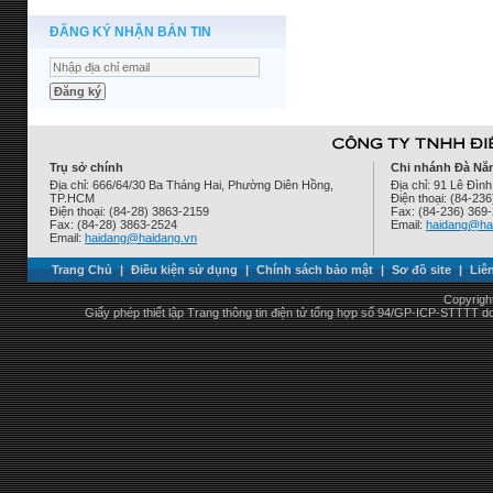
ĐĂNG KÝ NHẬN BẢN TIN
Trụ sở chính
Chi nhánh Đà Nẵ
Địa chỉ: 666/64/30 Ba Tháng Hai, Phường Diên Hồng,
Địa chỉ: 91 Lê Đì
TP.HCM
Điện thoại: (84-23
Điện thoại: (84-28) 3863-2159
Fax: (84-236) 369
Fax: (84-28) 3863-2524
Email:
haidang@ha
Email:
haidang@haidang.vn
Trang Chủ
|
Điều kiện sử dụng
|
Chính sách bảo mật
|
Sơ đồ site
|
Liê
Copyrigh
Giấy phép thiết lập Trang thông tin điện tử tổng hợp số 94/GP-ICP-STTTT 