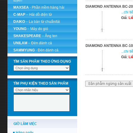
tuyến
DIAMOND ANTENNA BC-20
MAXSEA
- Phần mềm hàng hải
...chi ti
C-MAP
– Hải đồ điện tử
Giá
:
Li
DAIKO
– La bàn từ chuẩn/lái
YOUNG
– Máy đo gió
SHAKESPEARE
– Ăng ten
UNILAM
– Đèn đánh cá
DIAMOND ANTENNA BC-10
SAMMYUNG
- Đèn đánh cá
...chi ti
Giá
:
Li
TÌM SẢN PHẨM THEO ỨNG DỤNG
TÌM PHỤ KIỆN THEO SẢN PHẨM