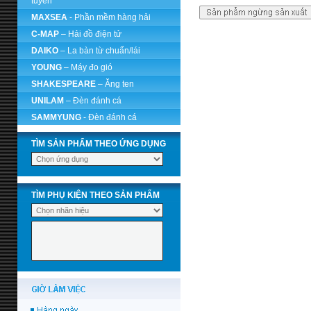
tuyến
MAXSEA
- Phần mềm hàng hải
C-MAP
– Hải đồ điện tử
DAIKO
– La bàn từ chuẩn/lái
YOUNG
– Máy đo gió
SHAKESPEARE
– Ăng ten
UNILAM
– Đèn đánh cá
SAMMYUNG
- Đèn đánh cá
TÌM SẢN PHẨM THEO ỨNG DỤNG
TÌM PHỤ KIỆN THEO SẢN PHẨM