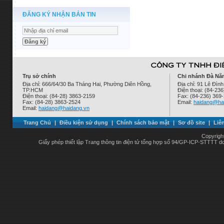
ĐĂNG KÝ NHẬN BẢN TIN
Trụ sở chính
Chi nhánh Đà Nẵ
Địa chỉ: 666/64/30 Ba Tháng Hai, Phường Diên Hồng,
Địa chỉ: 91 Lê Đì
TP.HCM
Điện thoại: (84-23
Điện thoại: (84-28) 3863-2159
Fax: (84-236) 369
Fax: (84-28) 3863-2524
Email:
haidang@ha
Email:
haidang@haidang.vn
Trang Chủ
|
Điều kiện sử dụng
|
Chính sách bảo mật
|
Sơ đồ site
|
Liê
Copyrigh
Giấy phép thiết lập Trang thông tin điện tử tổng hợp số 94/GP-ICP-STTTT 