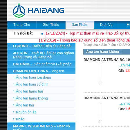
Trang Chủ
Giới Thiệu
Sản Phẩm
Dịch Vụ
H
Tin nổi bật
[17/11/2024] - Họp mặt thân mật và Trao đổi kỹ thu
[1/9/2019] - Thông báo sử dụng số điện thoại Tổng đà
Trang chủ
>
Sản Phẩm
>
DIAMO
FURUNO
– Thiết bị Điện tử Hàng hải
Ăng ten hàng không
JOTRON
– Thiết bị Liên lạc cho ngành
Năng lượng và Hàng hải
DIAMOND ANTENNA BC-10
HẢI ĐĂNG
– Sản phẩm và Giải pháp
...chi ti
Giá
:
Li
DIAMOND ANTENNA
– Ăng ten
Ăng ten trạm lưu động
Ăng ten trạm cố định
Ăng ten hàng hải
DIAMOND ANTENNA MC-1
Ăng ten hàng không
...chi ti
Ăng ten thu
Giá
:
Li
Nguồn ổn áp
Khác
MARINE INSTRUMENTS
– Phao vô