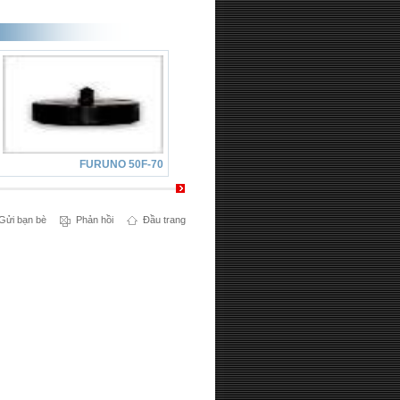
FURUNO 50F-70
FURUNO 28F-72
Gửi bạn bè
Phản hồi
Đầu trang