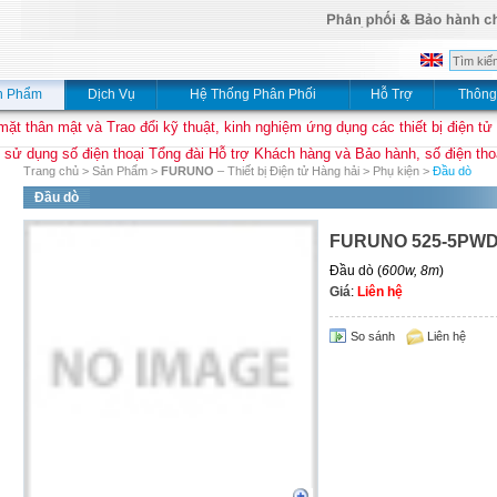
n Phẩm
Dịch Vụ
Hệ Thống Phân Phối
Hỗ Trợ
Thông
mặt thân mật và Trao đổi kỹ thuật, kinh nghiệm ứng dụng các thiết bị điện tử
 sử dụng số điện thoại Tổng đài Hỗ trợ Khách hàng và Bảo hành, số điện thoạ
Trang chủ
>
Sản Phẩm
>
FURUNO
– Thiết bị Điện tử Hàng hải
>
Phụ kiện
>
Đầu dò
Đầu dò
FURUNO 525-5PW
Đầu dò (
600w, 8m
)
Giá
:
Liên hệ
So sánh
Liên hệ