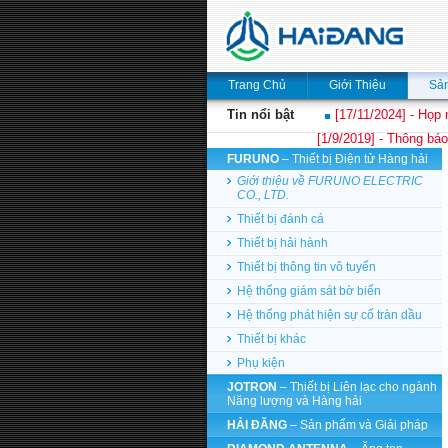
Trang Chủ
Giới Thiệu
Sả
Tin nổi bật
[17/11/2024] - Họp 
[1/9/2019] - Thông báo
FURUNO
– Thiết bị Điện tử Hàng hải
Giới thiệu về FURUNO ELECTRIC
CO., LTD.
Thiết bị đánh cá
Thiết bị hải hành
Thiết bị thông tin vô tuyến
Hệ thống giám sát bờ biển
Hệ thống phát hiện sự cố tràn dầu
Thiết bị khác
Phụ kiện
JOTRON
– Thiết bị Liên lạc cho ngành
Năng lượng và Hàng hải
HẢI ĐĂNG
– Sản phẩm và Giải pháp