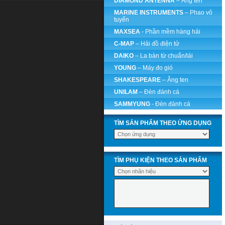
DIAMOND ANTENNA
– Ăng ten
MARINE INSTRUMENTS
– Phao vô
tuyến
MAXSEA
- Phần mềm hàng hải
C-MAP
– Hải đồ điện tử
DAIKO
– La bàn từ chuẩn/lái
YOUNG
– Máy đo gió
SHAKESPEARE
– Ăng ten
UNILAM
– Đèn đánh cá
SAMMYUNG
- Đèn đánh cá
TÌM SẢN PHẨM THEO ỨNG DỤNG
TÌM PHỤ KIỆN THEO SẢN PHẨM