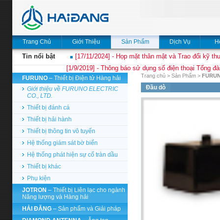
Trang Chủ
Giới Thiệu
Sản Phẩm
Dịch Vụ
H
Tin nổi bật
[17/11/2024] - Họp mặt thân mật và Trao đổi kỹ thu
[1/9/2019] - Thông báo sử dụng số điện thoại Tổng đà
Trang chủ
>
Sản Phẩm
>
FURU
FURUNO
– Thiết bị Điện tử Hàng hải
Đầu dò
Giới thiệu về FURUNO ELECTRIC
CO., LTD.
Thiết bị đánh cá
Thiết bị hải hành
Thiết bị thông tin vô tuyến
Hệ thống giám sát bờ biển
Hệ thống phát hiện sự cố tràn dầu
Thiết bị khác
Phụ kiện
JOTRON
– Thiết bị Liên lạc cho ngành
Năng lượng và Hàng hải
HẢI ĐĂNG
– Sản phẩm và Giải pháp