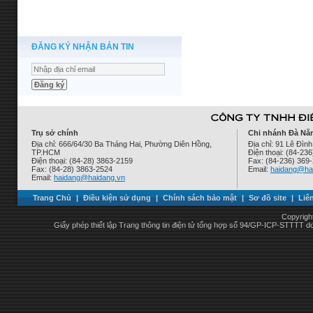
ĐĂNG KÝ NHẬN BẢN TIN
Trụ sở chính
Chi nhánh Đà Nẵ
Địa chỉ: 666/64/30 Ba Tháng Hai, Phường Diên Hồng,
Địa chỉ: 91 Lê Đì
TP.HCM
Điện thoại: (84-23
Điện thoại: (84-28) 3863-2159
Fax: (84-236) 369
Fax: (84-28) 3863-2524
Email:
haidang@ha
Email:
haidang@haidang.vn
Trang Chủ
|
Điều kiện sử dụng
|
Chính sách bảo mật
|
Sơ đồ site
|
Liê
Copyrigh
Giấy phép thiết lập Trang thông tin điện tử tổng hợp số 94/GP-ICP-STTTT 