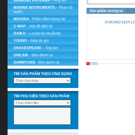
DIAMOND ANTENNA
– Ăng ten
MARINE INSTRUMENTS
– Phao vô
Sản phẩm tương tự
tuyến
MAXSEA
- Phần mềm hàng hải
FURUNO 525T-LT
C-MAP
– Hải đồ điện tử
DAIKO
– La bàn từ chuẩn/lái
YOUNG
– Máy đo gió
SHAKESPEARE
– Ăng ten
UNILAM
– Đèn đánh cá
SAMMYUNG
- Đèn đánh cá
TÌM SẢN PHẨM THEO ỨNG DỤNG
TÌM PHỤ KIỆN THEO SẢN PHẨM