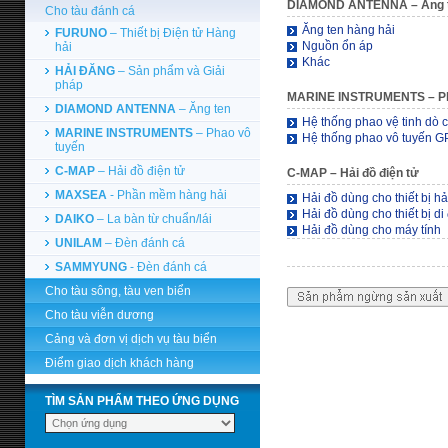
DIAMOND ANTENNA
– Ăng 
Cho tàu đánh cá
Ăng ten hàng hải
FURUNO
– Thiết bị Điện tử Hàng
Nguồn ổn áp
hải
Khác
HẢI ĐĂNG
– Sản phẩm và Giải
pháp
MARINE INSTRUMENTS
– P
DIAMOND ANTENNA
– Ăng ten
Hệ thống phao vệ tinh dò 
MARINE INSTRUMENTS
– Phao vô
Hệ thống phao vô tuyến G
tuyến
C-MAP
– Hải đồ điện tử
C-MAP
– Hải đồ điện tử
MAXSEA
- Phần mềm hàng hải
Hải đồ dùng cho thiết bị hả
Hải đồ dùng cho thiết bị di
DAIKO
– La bàn từ chuẩn/lái
Hải đồ dùng cho máy tính
UNILAM
– Đèn đánh cá
SAMMYUNG
- Đèn đánh cá
Cho tàu sông, tàu ven biển
Cho tàu viễn dương
Cảng và đơn vị dịch vụ tàu biển
Điểm giao dịch khách hàng
TÌM SẢN PHẨM THEO ỨNG DỤNG