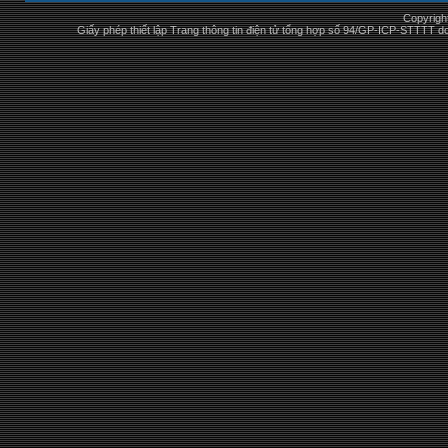
Copyrigh
Giấy phép thiết lập Trang thông tin điện tử tổng hợp số 94/GP-ICP-STTTT 