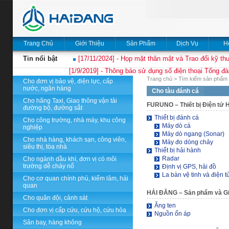
Trang Chủ
Giới Thiệu
Sản Phẩm
Dịch Vụ
H
Tin nổi bật
[17/11/2024] - Họp mặt thân mật và Trao đổi kỹ thu
[1/9/2019] - Thông báo sử dụng số điện thoại Tổng đà
Trang chủ
>
Tìm kiếm sản phẩm 
Cho đơn vị bảo vệ, điện lực, cấp
nước, ngân hàng
Cho tàu đánh cá
Cho hãng Taxi, Giao thông vận tải
FURUNO
– Thiết bị Điện tử 
đường bộ, đường sắt
Thiết bị đánh cá
Cho công trường, nhà máy, khu công
Máy dò cá
nghiệp
Máy dò ngang (Sonar)
Cho nhà hàng, khách sạn, công viên,
Máy đo dòng chảy
siêu thị, tòa nhà
Thiết bị hải hành
Radar
Cho ngành dầu khí, đơn vị có môi
trường dễ cháy nổ
Định vị GPS, hải đồ
La bàn vệ tinh và điện 
Cho cơ quan chính phủ, kiểm lâm, hải
quan
HẢI ĐĂNG
– Sản phẩm và Gi
Cho quân đội, cảnh sát
Ăng ten
Cho đơn vị cấp cứu, cứu hộ, cứu hỏa
Nguồn ổn áp
Sân bay, hàng không