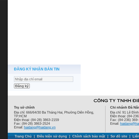
ĐĂNG KÝ NHẬN BẢN TIN
Trụ sở chính
Chi nhánh Đà Nẵ
Địa chỉ: 666/64/30 Ba Tháng Hai, Phường Diên Hồng,
Địa chỉ: 91 Lê Đì
TP.HCM
Điện thoại: (84-23
Điện thoại: (84-28) 3863-2159
Fax: (84-236) 369
Fax: (84-28) 3863-2524
Email:
haidang@ha
Email:
haidang@haidang.vn
Trang Chủ
|
Điều kiện sử dụng
|
Chính sách bảo mật
|
Sơ đồ site
|
Liê