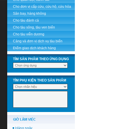
Cho đơn vị cấp cứu, cứu hộ, cứu hỏa
Sân bay, hàng không
Cho tàu đánh cá
Cho tàu sông, tàu ven biển
Cho tàu viễn dương
Cảng và đơn vị dịch vụ tàu biển
Điểm giao dịch khách hàng
TÌM SẢN PHẨM THEO ỨNG DỤNG
TÌM PHỤ KIỆN THEO SẢN PHẨM