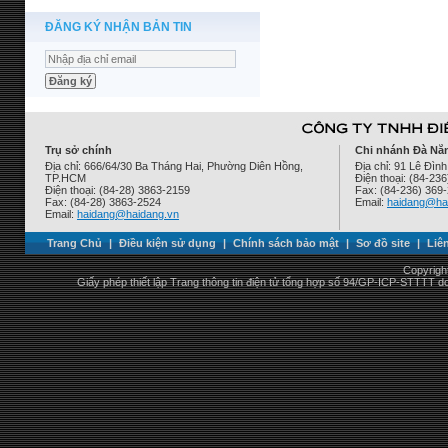
ĐĂNG KÝ NHẬN BẢN TIN
Trụ sở chính
Chi nhánh Đà Nẵ
Địa chỉ: 666/64/30 Ba Tháng Hai, Phường Diên Hồng,
Địa chỉ: 91 Lê Đì
TP.HCM
Điện thoại: (84-23
Điện thoại: (84-28) 3863-2159
Fax: (84-236) 369
Fax: (84-28) 3863-2524
Email:
haidang@ha
Email:
haidang@haidang.vn
Trang Chủ
|
Điều kiện sử dụng
|
Chính sách bảo mật
|
Sơ đồ site
|
Liê
Copyrigh
Giấy phép thiết lập Trang thông tin điện tử tổng hợp số 94/GP-ICP-STTTT 