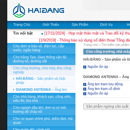
Trang Chủ
Giới Thiệu
Sản Phẩm
Dịch Vụ
H
Tin nổi bật
[17/11/2024] - Họp mặt thân mật và Trao đổi kỹ thu
[1/9/2019] - Thông báo sử dụng số điện thoại Tổng đà
Trang chủ
>
Tìm kiếm sản phẩm 
Cho đơn vị bảo vệ, điện lực, cấp
nước, ngân hàng
Cho công trường, nhà máy
Cho hãng Taxi, Giao thông vận tải
HẢI ĐĂNG
– Sản phẩm và Gi
đường bộ, đường sắt
Nguồn ổn áp
Cho công trường, nhà máy, khu công
nghiệp
DIAMOND ANTENNA
– Ăng 
HẢI ĐĂNG
– Sản phẩm và Giải
pháp
Ăng ten trạm lưu động
Ăng ten trạm cố định
DIAMOND ANTENNA
– Ăng ten
Nguồn ổn áp
Cho nhà hàng, khách sạn, công viên,
siêu thị, tòa nhà
Cho ngành dầu khí, đơn vị có môi
trường dễ cháy nổ
Cho cơ quan chính phủ, kiểm lâm, hải
quan
Cho quân đội, cảnh sát