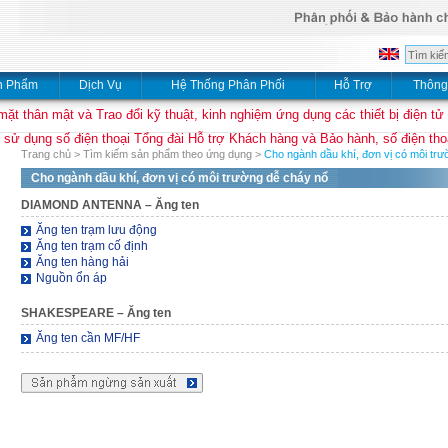
n Phẩm
Dịch Vụ
Hệ Thống Phân Phối
Hỗ Trợ
Thông
mặt thân mật và Trao đổi kỹ thuật, kinh nghiệm ứng dụng các thiết bị điện tử
 sử dụng số điện thoại Tổng đài Hỗ trợ Khách hàng và Bảo hành, số điện thoạ
Trang chủ
>
Tìm kiếm sản phẩm theo ứng dụng
>
Cho ngành dầu khí, đơn vị có môi tr
Cho ngành dầu khí, đơn vị có môi trường dễ cháy nổ
DIAMOND ANTENNA
– Ăng ten
Ăng ten trạm lưu động
Ăng ten trạm cố định
Ăng ten hàng hải
Nguồn ổn áp
SHAKESPEARE
– Ăng ten
Ăng ten cần MF/HF