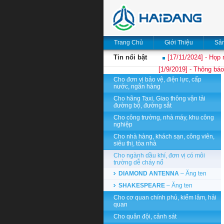
Trang Chủ
Giới Thiệu
Sả
Tin nổi bật
[17/11/2024] - Họp 
[1/9/2019] - Thông báo
Cho đơn vị bảo vệ, điện lực, cấp
nước, ngân hàng
Cho hãng Taxi, Giao thông vận tải
đường bộ, đường sắt
Cho công trường, nhà máy, khu công
nghiệp
Cho nhà hàng, khách sạn, công viên,
siêu thị, tòa nhà
Cho ngành dầu khí, đơn vị có môi
trường dễ cháy nổ
DIAMOND ANTENNA
– Ăng ten
SHAKESPEARE
– Ăng ten
Cho cơ quan chính phủ, kiểm lâm, hải
quan
Cho quân đội, cảnh sát