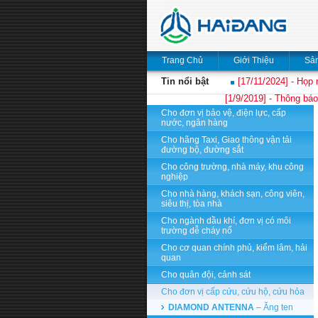
Trang Chủ
Giới Thiệu
Sả
Tin nổi bật
[17/11/2024] - Họp 
[1/9/2019] - Thông báo
Cho đơn vị bảo vệ, điện lực, cấp
nước, ngân hàng
Cho hãng Taxi, Giao thông vận tải
đường bộ, đường sắt
Cho công trường, nhà máy, khu công
nghiệp
Cho nhà hàng, khách sạn, công viên,
siêu thị, tòa nhà
Cho ngành dầu khí, đơn vị có môi
trường dễ cháy nổ
Cho cơ quan chính phủ, kiểm lâm, hải
quan
Cho quân đội, cảnh sát
Cho đơn vị cấp cứu, cứu hộ, cứu hỏa
DIAMOND ANTENNA
– Ăng ten