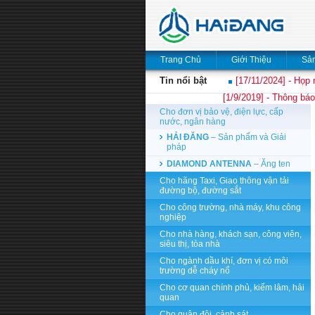
Trang Chủ
Giới Thiệu
Sả
Tin nổi bật
[17/11/2024] - Họp 
[1/9/2019] - Thông báo
Cho đơn vị bảo vệ, điện lực, cấp
nước, ngân hàng
HẢI ĐĂNG
– Sản phẩm và Giải
pháp
DIAMOND ANTENNA
– Ăng ten
Cho hãng Taxi, Giao thông vận tải
đường bộ, đường sắt
Cho công trường, nhà máy, khu công
nghiệp
Cho nhà hàng, khách sạn, công viên,
siêu thị, tòa nhà
Cho ngành dầu khí, đơn vị có môi
trường dễ cháy nổ
Cho cơ quan chính phủ, kiểm lâm, hải
quan
Cho quân đội, cảnh sát