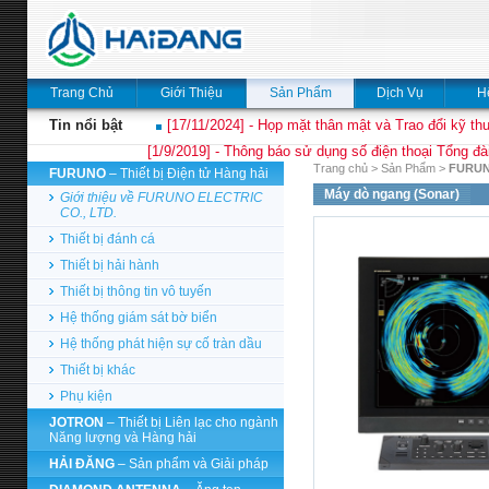
Trang Chủ
Giới Thiệu
Sản Phẩm
Dịch Vụ
H
Tin nổi bật
[17/11/2024] - Họp mặt thân mật và Trao đổi kỹ thu
[1/9/2019] - Thông báo sử dụng số điện thoại Tổng đà
Trang chủ
>
Sản Phẩm
>
FURU
FURUNO
– Thiết bị Điện tử Hàng hải
Máy dò ngang (Sonar)
Giới thiệu về FURUNO ELECTRIC
CO., LTD.
Thiết bị đánh cá
Thiết bị hải hành
Thiết bị thông tin vô tuyến
Hệ thống giám sát bờ biển
Hệ thống phát hiện sự cố tràn dầu
Thiết bị khác
Phụ kiện
JOTRON
– Thiết bị Liên lạc cho ngành
Năng lượng và Hàng hải
HẢI ĐĂNG
– Sản phẩm và Giải pháp