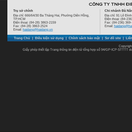
Trụ sở chính
Chi nhánh Đà Nẵ
Địa chỉ: 666/64/30 Ba Tháng Hai, Phường Diên Hồng,
Địa chỉ: 91 Lê Đì
TP.HCM
Điện thoại: (84-23
Điện thoại: (84-28) 3863-2159
Fax: (84-236) 369
Fax: (84-28) 3863-2524
Email:
haidang@ha
Email:
haidang@haidang.vn
Trang Chủ
|
Điều kiện sử dụng
|
Chính sách bảo mật
|
Sơ đồ site
|
Liê
Copyrigh
Giấy phép thiết lập Trang thông tin điện tử tổng hợp số 94/GP-ICP-STTTT 