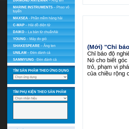
DIAMOND ANTENNA
– Ăng ten
MARINE INSTRUMENTS
– Phao vô
tuyến
MAXSEA
- Phần mềm hàng hải
C-MAP
– Hải đồ điện tử
DAIKO
– La bàn từ chuẩn/lái
YOUNG
– Máy đo gió
(Mới) "Chỉ bá
SHAKESPEARE
– Ăng ten
Chỉ báo độ nghiê
UNILAM
– Đèn đánh cá
Nó cho biết góc
SAMMYUNG
- Đèn đánh cá
trỏ, phạm vi ph
TÌM SẢN PHẨM THEO ỨNG DỤNG
của chiều rộng c
TÌM PHỤ KIỆN THEO SẢN PHẨM