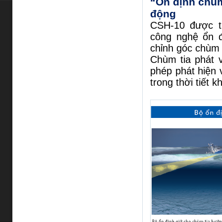
“Ổn định chùm 
động
CSH-10 được tr
công nghệ ổn đ
chỉnh góc chùm 
Chùm tia phát v
phép phát hiện
trong thời tiết k