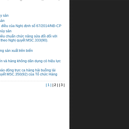
ủy sản
sản
số điều của Nghị định số 67/2014/NĐ-CP
thủy sản
iêu chuẩn chức năng sửa đổi đối với
14 theo Nghị quyết MSC.333(90).
ng sản xuất trên biển
biển và hàng không dân dụng có hiệu lực
báo động trực ca hàng hải buồng lái
quyết MSC.350(92) của Tổ chức Hàng
| 1 |
| 2 |
| 3 |