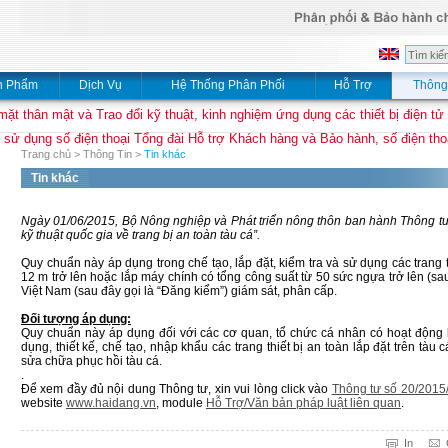
n Phẩm
Dịch Vụ
Hệ Thống Phân Phối
Hỗ Trợ
Thông
mặt thân mật và Trao đổi kỹ thuật, kinh nghiệm ứng dụng các thiết bị điện tử
 sử dụng số điện thoại Tổng đài Hỗ trợ Khách hàng và Bảo hành, số điện thoạ
Trang chủ
>
Thông Tin
>
Tin khác
Tin khác
Ngày 01/06/2015, Bộ Nông nghiệp và Phát triển nông thôn ban hành Thôn
kỹ thuật quốc gia về trang bị an toàn tàu cá”.
Quy chuẩn này áp dụng trong chế tạo, lắp đặt, kiểm tra và sử dụng các trang th
12 m trở lên hoặc lắp máy chính có tổng công suất từ 50 sức ngựa trở lên (sau
Việt Nam (sau đây gọi là “Đăng kiểm”) giám sát, phân cấp.
Đối tượng áp dụng:
Quy chuẩn này áp dụng đối với các cơ quan, tổ chức cá nhân có hoạt động l
dụng, thiết kế, chế tạo, nhập khẩu các trang thiết bị an toàn lắp đặt trên tàu 
sửa chữa phục hồi tàu cá.
.
Để xem đầy đủ nội dung Thông tư, xin vui lòng click vào
Thông tư số 20/201
website
www.haidang.vn
, module
Hỗ Trợ/Văn bản pháp luật liên quan
.
In