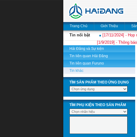
Trang Chủ
Giới Thiệu
Sả
Tin nổi bật
[17/11/2024] - Họp 
[1/9/2019] - Thông báo
Hải Đăng và Sự kiện
Tin liên quan Hải Đăng
Tin liên quan Furuno
Tin khác
TÌM SẢN PHẨM THEO ỨNG DỤNG
TÌM PHỤ KIỆN THEO SẢN PHẨM