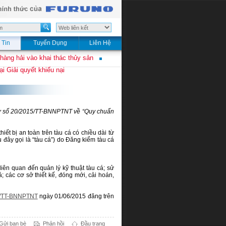
 Tin
Tuyển Dụng
Liên Hệ
 hàng hải vào khai thác thủy sản
i Giải quyết khiếu nại
g tư số 20/2015/TT-BNNPTNT về “Quy chuẩn
iết bị an toàn trên tàu cá có chiều dài từ
 đây gọi là “tàu cá”) do Đăng kiểm tàu cá
iên quan đến quản lý kỹ thuật tàu cá; sử
cá; các cơ sở thiết kế, đóng mới, cải hoán,
5/TT-BNNPTNT
ngày 01/06/2015 đăng trên
Gửi bạn bè
Phản hồi
Đầu trang