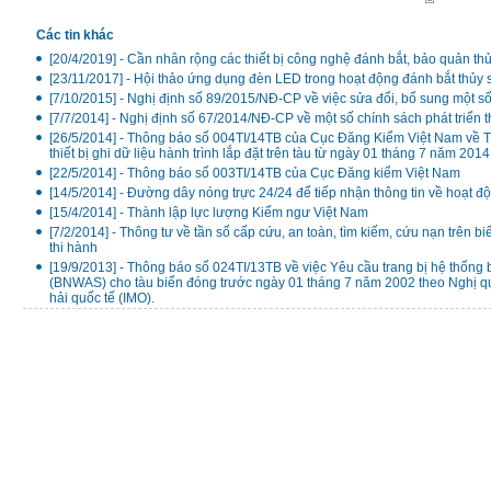
Các tin khác
[20/4/2019] - Cần nhân rộng các thiết bị công nghệ đánh bắt, bảo quản th
[23/11/2017] - Hội thảo ứng dụng đèn LED trong hoạt động đánh bắt thủy 
[7/10/2015] - Nghị định số 89/2015/NĐ-CP về việc sửa đổi, bổ sung một 
[7/7/2014] - Nghị định số 67/2014/NĐ-CP về một số chính sách phát triển 
[26/5/2014] - Thông báo số 004TI/14TB của Cục Đăng Kiểm Việt Nam về T
thiết bị ghi dữ liệu hành trình lắp đặt trên tàu từ ngày 01 tháng 7 năm 20
[22/5/2014] - Thông báo số 003TI/14TB của Cục Đăng kiểm Việt Nam
[14/5/2014] - Đường dây nóng trực 24/24 để tiếp nhận thông tin về hoạt độ
[15/4/2014] - Thành lập lực lượng Kiểm ngư Việt Nam
[7/2/2014] - Thông tư về tần số cấp cứu, an toàn, tìm kiếm, cứu nạn trên 
thi hành
[19/9/2013] - Thông báo số 024TI/13TB về việc Yêu cầu trang bị hệ thống 
(BNWAS) cho tàu biển đóng trước ngày 01 tháng 7 năm 2002 theo Nghị 
hải quốc tế (IMO).