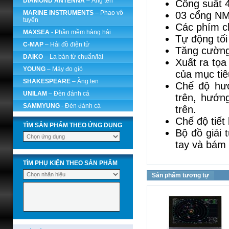
DIAMOND ANTENNA
– Ăng ten
Công suất 
MARINE INSTRUMENTS
– Phao vô
03 cổng NM
tuyến
Các phím ch
MAXSEA
- Phần mềm hàng hải
Tự động tối
C-MAP
– Hải đồ điện tử
Tăng cường
DAIKO
– La bàn từ chuẩn/lái
Xuất ra tọa
YOUNG
– Máy đo gió
của mục ti
SHAKESPEARE
– Ăng ten
Chế độ hướ
UNILAM
– Đèn đánh cá
trên, hướn
SAMMYUNG
- Đèn đánh cá
trên.
Chế độ tiết
TÌM SẢN PHẨM THEO ỨNG DỤNG
Bộ đồ giải 
tay và bám 
TÌM PHỤ KIỆN THEO SẢN PHẨM
Sản phẩm tương tự