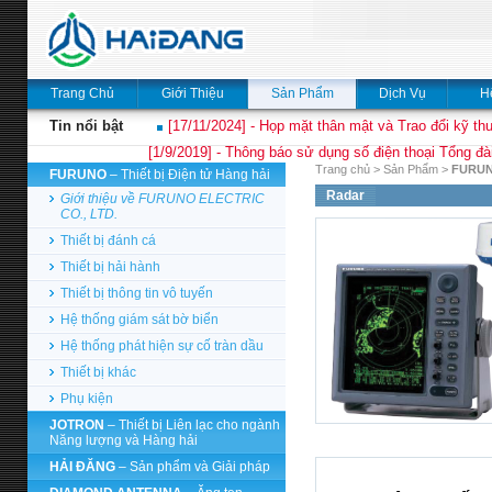
Trang Chủ
Giới Thiệu
Sản Phẩm
Dịch Vụ
H
Tin nổi bật
[17/11/2024] - Họp mặt thân mật và Trao đổi kỹ thu
[1/9/2019] - Thông báo sử dụng số điện thoại Tổng đà
Trang chủ
>
Sản Phẩm
>
FURU
FURUNO
– Thiết bị Điện tử Hàng hải
Radar
Giới thiệu về FURUNO ELECTRIC
CO., LTD.
Thiết bị đánh cá
Thiết bị hải hành
Thiết bị thông tin vô tuyến
Hệ thống giám sát bờ biển
Hệ thống phát hiện sự cố tràn dầu
Thiết bị khác
Phụ kiện
JOTRON
– Thiết bị Liên lạc cho ngành
Năng lượng và Hàng hải
HẢI ĐĂNG
– Sản phẩm và Giải pháp