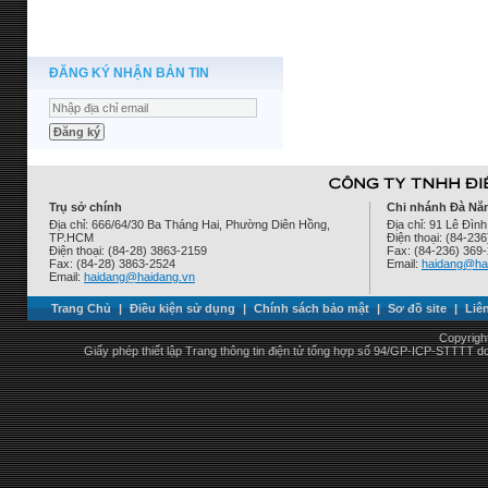
ĐĂNG KÝ NHẬN BẢN TIN
Trụ sở chính
Chi nhánh Đà Nẵ
Địa chỉ: 666/64/30 Ba Tháng Hai, Phường Diên Hồng,
Địa chỉ: 91 Lê Đì
TP.HCM
Điện thoại: (84-23
Điện thoại: (84-28) 3863-2159
Fax: (84-236) 369
Fax: (84-28) 3863-2524
Email:
haidang@ha
Email:
haidang@haidang.vn
Trang Chủ
|
Điều kiện sử dụng
|
Chính sách bảo mật
|
Sơ đồ site
|
Liê
Copyrigh
Giấy phép thiết lập Trang thông tin điện tử tổng hợp số 94/GP-ICP-STTTT 