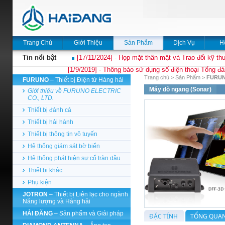
Trang Chủ
Giới Thiệu
Sản Phẩm
Dịch Vụ
H
Tin nổi bật
[17/11/2024] - Họp mặt thân mật và Trao đổi kỹ thu
[1/9/2019] - Thông báo sử dụng số điện thoại Tổng đà
Trang chủ
>
Sản Phẩm
>
FURU
FURUNO
– Thiết bị Điện tử Hàng hải
Máy dò ngang (Sonar)
Giới thiệu về FURUNO ELECTRIC
CO., LTD.
Thiết bị đánh cá
Thiết bị hải hành
Thiết bị thông tin vô tuyến
Hệ thống giám sát bờ biển
Hệ thống phát hiện sự cố tràn dầu
Thiết bị khác
Phụ kiện
JOTRON
– Thiết bị Liên lạc cho ngành
Năng lượng và Hàng hải
HẢI ĐĂNG
– Sản phẩm và Giải pháp
ĐẶC TÍNH
TỔNG QUAN