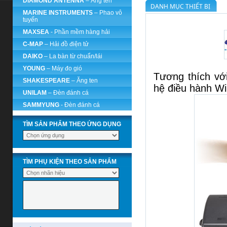
DIAMOND ANTENNA
– Ăng ten
DANH MỤC THIẾT BỊ
MARINE INSTRUMENTS
– Phao vô
tuyến
MAXSEA
- Phần mềm hàng hải
C-MAP
– Hải đồ điện tử
DAIKO
– La bàn từ chuẩn/lái
YOUNG
– Máy đo gió
Tương thích vớ
SHAKESPEARE
– Ăng ten
hệ điều hành W
UNILAM
– Đèn đánh cá
SAMMYUNG
- Đèn đánh cá
TÌM SẢN PHẨM THEO ỨNG DỤNG
TÌM PHỤ KIỆN THEO SẢN PHẨM