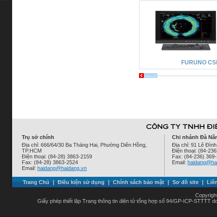
FURUNO CS
Trụ sở chính
Chi nhánh Đà Nẵ
Địa chỉ: 666/64/30 Ba Tháng Hai, Phường Diên Hồng,
Địa chỉ: 91 Lê Đì
TP.HCM
Điện thoại: (84-23
Điện thoại: (84-28) 3863-2159
Fax: (84-236) 369
Fax: (84-28) 3863-2524
Email:
haidang@ha
Email:
haidang@haidang.vn
Trang Chủ
|
Điều kiện sử dụng
|
Chính sách bảo mật
|
Sơ đồ site
|
Liê
Copyrigh
Giấy phép thiết lập Trang thông tin điện tử tổng hợp số 94/GP-ICP-STTTT 