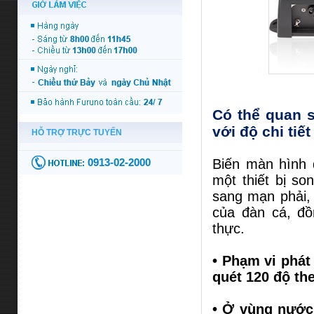
Có thể quan s
với độ chi tiế
Biến màn hình 
một thiết bị so
sang mạn phải,
của đàn cá, đồn
thực.
• Phạm vi phát
quét 120 độ th
• Ở vùng nước 