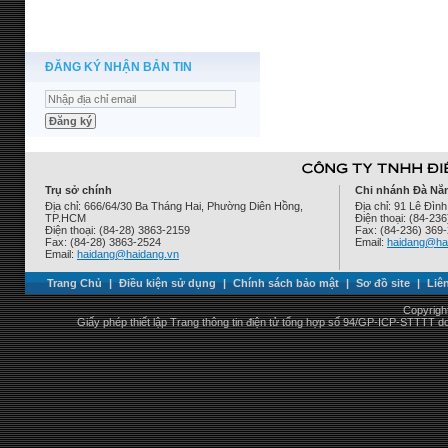
ĐĂNG KÝ NHẬN BẢN TIN
Trụ sở chính
Chi nhánh Đà Nẵ
Địa chỉ: 666/64/30 Ba Tháng Hai, Phường Diên Hồng,
Địa chỉ: 91 Lê Đì
TP.HCM
Điện thoại: (84-23
Điện thoại: (84-28) 3863-2159
Fax: (84-236) 369
Fax: (84-28) 3863-2524
Email:
haidang@ha
Email:
haidang@haidang.vn
Trang Chủ
|
Điều kiện sử dụng
|
Chính sách bảo mật
|
Sơ đồ site
|
Liê
Copyrigh
Giấy phép thiết lập Trang thông tin điện tử tổng hợp số 94/GP-ICP-STTTT 