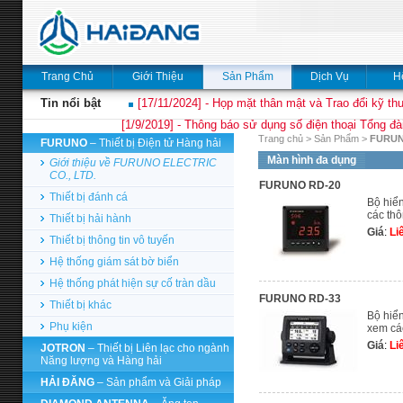
Trang Chủ
Giới Thiệu
Sản Phẩm
Dịch Vụ
H
Tin nổi bật
[17/11/2024] - Họp mặt thân mật và Trao đổi kỹ thu
[1/9/2019] - Thông báo sử dụng số điện thoại Tổng đà
Trang chủ
>
Sản Phẩm
>
FURU
FURUNO
– Thiết bị Điện tử Hàng hải
Màn hình đa dụng
Giới thiệu về FURUNO ELECTRIC
CO., LTD.
FURUNO RD-20
Thiết bị đánh cá
Bộ hiển
các thô
Thiết bị hải hành
Giá
:
Li
Thiết bị thông tin vô tuyến
Hệ thống giám sát bờ biển
Hệ thống phát hiện sự cố tràn dầu
FURUNO RD-33
Thiết bị khác
Bộ hiển
Phụ kiện
xem cá
Giá
:
Li
JOTRON
– Thiết bị Liên lạc cho ngành
Năng lượng và Hàng hải
HẢI ĐĂNG
– Sản phẩm và Giải pháp