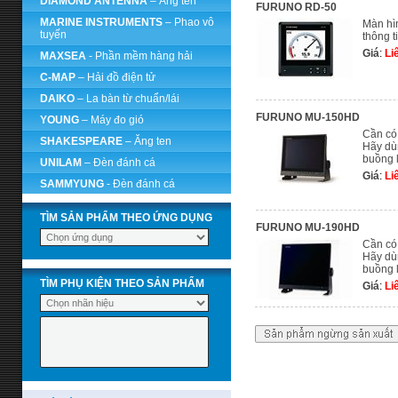
DIAMOND ANTENNA
– Ăng ten
FURUNO RD-50
MARINE INSTRUMENTS
– Phao vô
Màn hì
tuyến
thông t
Giá
:
Li
MAXSEA
- Phần mềm hàng hải
C-MAP
– Hải đồ điện tử
DAIKO
– La bàn từ chuẩn/lái
FURUNO MU-150HD
YOUNG
– Máy đo gió
Cần có
SHAKESPEARE
– Ăng ten
Hãy dù
buồng 
UNILAM
– Đèn đánh cá
Giá
:
Li
SAMMYUNG
- Đèn đánh cá
TÌM SẢN PHẨM THEO ỨNG DỤNG
FURUNO MU-190HD
Cần có
Hãy dù
buồng 
TÌM PHỤ KIỆN THEO SẢN PHẨM
Giá
:
Li