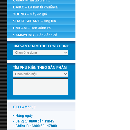
C-MAP
– Hải đồ điện tử
DAIKO
– La bàn từ chuẩn/lái
YOUNG
– Máy đo gió
SHAKESPEARE
– Ăng ten
UNILAM
– Đèn đánh cá
SAMMYUNG
- Đèn đánh cá
TÌM SẢN PHẨM THEO ỨNG DỤNG
TÌM PHỤ KIỆN THEO SẢN PHẨM