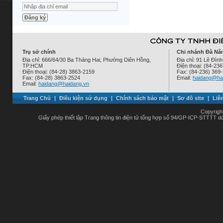
Trụ sở chính
Chi nhánh Đà Nẵ
Địa chỉ: 666/64/30 Ba Tháng Hai, Phường Diên Hồng,
Địa chỉ: 91 Lê Đì
TP.HCM
Điện thoại: (84-23
Điện thoại: (84-28) 3863-2159
Fax: (84-236) 369
Fax: (84-28) 3863-2524
Email:
haidang@ha
Email:
haidang@haidang.vn
Trang Chủ
|
Điều kiện sử dụng
|
Chính sách bảo mật
|
Sơ đồ site
|
Liê
Copyrigh
Giấy phép thiết lập Trang thông tin điện tử tổng hợp số 94/GP-ICP-STTTT 