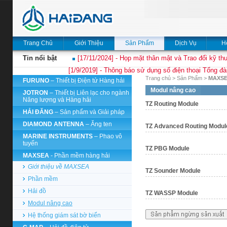
Trang Chủ
Giới Thiệu
Sản Phẩm
Dịch Vụ
H
Tin nổi bật
[17/11/2024] - Họp mặt thân mật và Trao đổi kỹ thu
[1/9/2019] - Thông báo sử dụng số điện thoại Tổng đà
Trang chủ
>
Sản Phẩm
>
MAXS
FURUNO
– Thiết bị Điện tử Hàng hải
Modul nâng cao
JOTRON
– Thiết bị Liên lạc cho ngành
Năng lượng và Hàng hải
TZ Routing Module
HẢI ĐĂNG
– Sản phẩm và Giải pháp
DIAMOND ANTENNA
– Ăng ten
TZ Advanced Routing Modul
MARINE INSTRUMENTS
– Phao vô
tuyến
TZ PBG Module
MAXSEA
- Phần mềm hàng hải
Giới thiệu về MAXSEA
TZ Sounder Module
Phần mềm
Hải đồ
TZ WASSP Module
Modul nâng cao
Hệ thống giám sát bờ biển