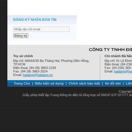
ĐĂNG KÝ NHẬN BẢN TIN
Trụ sở chính
Chi nhánh Đà Nẵ
Địa chỉ: 666/64/30 Ba Tháng Hai, Phường Diên Hồng,
Địa chỉ: 91 Lê Đì
TP.HCM
Điện thoại: (84-23
Điện thoại: (84-28) 3863-2159
Fax: (84-236) 369
Fax: (84-28) 3863-2524
Email:
haidang@ha
Email:
haidang@haidang.vn
Trang Chủ
|
Điều kiện sử dụng
|
Chính sách bảo mật
|
Sơ đồ site
|
Liê
Copyrigh
Giấy phép thiết lập Trang thông tin điện tử tổng hợp số 94/GP-ICP-STTTT 