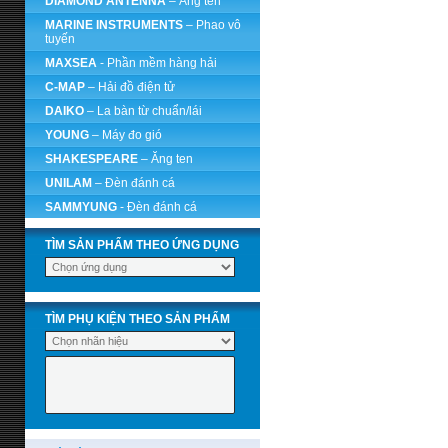
DIAMOND ANTENNA
– Ăng ten
MARINE INSTRUMENTS
– Phao vô
tuyến
MAXSEA
- Phần mềm hàng hải
C-MAP
– Hải đồ điện tử
DAIKO
– La bàn từ chuẩn/lái
YOUNG
– Máy đo gió
SHAKESPEARE
– Ăng ten
UNILAM
– Đèn đánh cá
SAMMYUNG
- Đèn đánh cá
TÌM SẢN PHẨM THEO ỨNG DỤNG
TÌM PHỤ KIỆN THEO SẢN PHẨM