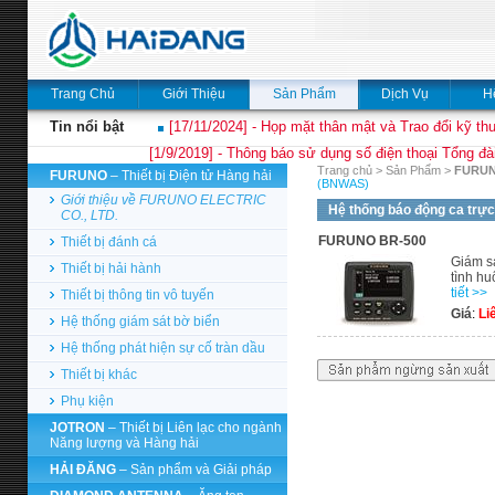
Trang Chủ
Giới Thiệu
Sản Phẩm
Dịch Vụ
H
Tin nổi bật
[17/11/2024] - Họp mặt thân mật và Trao đổi kỹ thu
[1/9/2019] - Thông báo sử dụng số điện thoại Tổng đà
Trang chủ
>
Sản Phẩm
>
FURU
FURUNO
– Thiết bị Điện tử Hàng hải
(BNWAS)
Giới thiệu về FURUNO ELECTRIC
Hệ thống báo động ca trực
CO., LTD.
FURUNO BR-500
Thiết bị đánh cá
Giám sá
Thiết bị hải hành
tình h
tiết >>
Thiết bị thông tin vô tuyến
Giá
:
Li
Hệ thống giám sát bờ biển
Hệ thống phát hiện sự cố tràn dầu
Thiết bị khác
Phụ kiện
JOTRON
– Thiết bị Liên lạc cho ngành
Năng lượng và Hàng hải
HẢI ĐĂNG
– Sản phẩm và Giải pháp