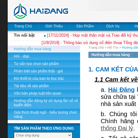
Trang Chủ
Giới Thiệu
Sản Phẩm
Dịch Vụ
H
Tin nổi bật
[17/11/2024] - Họp mặt thân mật và Trao đổi kỹ thu
[1/9/2019] - Thông báo sử dụng số điện thoại Tổng đà
Trang chủ
>
Hỗ Trợ
>
Hướng dẫ
Hướng dẫn mua hàng
Hướng dẫn mua hàng
Hỏi - đáp
Tư vấn lựa chọn sản phẩm
1. CAM KẾT CỦ
Phân biệt sản phẩm thật - giả
1.1 Cam kết v
Khi thiết bị của bạn bị trục trặc
Tài liệu về sản phẩm
a.
Hải Đăng
l
Văn bản pháp luật liên quan
sửa chữa tại
Hướng dẫn đăng ký sử dụng tần số vô
nhà sản xuất 
tuyến điện
Giải thích thuật ngữ - biểu tượng chức
b. Chúng tô
năng
Chính hãng 
thống Đại lý
.
TÌM SẢN PHẨM THEO ỨNG DỤNG