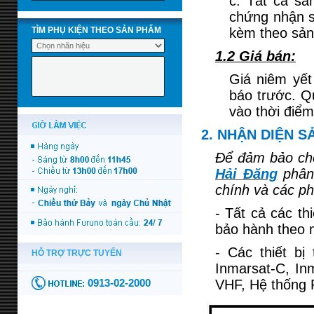
c. Tất cả s
chứng nhận s
TÌM PHỤ KIỆN THEO SẢN PHẨM
kèm theo sản
1.2 Giá bán:
Giá niêm yết
báo trước. Qu
vào thời điể
2. NHẬN DIỆN 
Để đảm bảo ch
Hải Đăng
phân 
chính và các ph
- Tất cả các th
bảo hành theo 
- Các thiết bị
Inmarsat-C, In
VHF, Hệ thống 