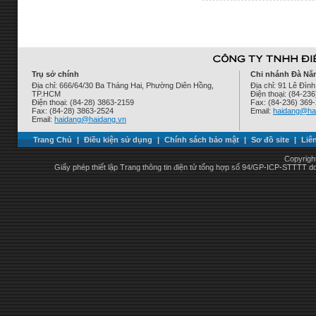
Trụ sở chính
Chi nhánh Đà Nẵ
Địa chỉ: 666/64/30 Ba Tháng Hai, Phường Diên Hồng,
Địa chỉ: 91 Lê Đì
TP.HCM
Điện thoại: (84-23
Điện thoại: (84-28) 3863-2159
Fax: (84-236) 369
Fax: (84-28) 3863-2524
Email:
haidang@ha
Email:
haidang@haidang.vn
Trang Chủ
|
Điều kiện sử dụng
|
Chính sách bảo mật
|
Sơ đồ site
|
Liê
Copyrigh
Giấy phép thiết lập Trang thông tin điện tử tổng hợp số 94/GP-ICP-STTTT 