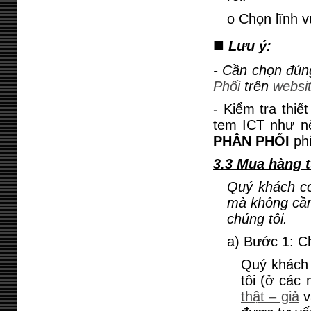
o Chọn lĩnh 
■
Lưu ý:
- Cần chọn đún
Phối
trên
websi
- Kiểm tra thi
tem ICT như 
PHÂN PHỐI
phí
3.3 Mua hàng t
Quý khách có
mà không cần
chúng tôi.
a) Bước 1: 
Quý khách 
tôi (ở các
thật – giả
v