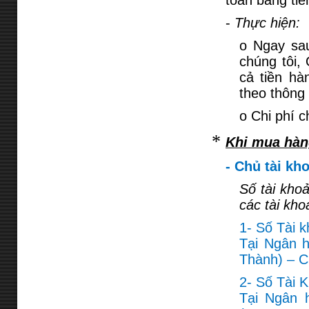
toán bằng tiề
-
Thực hiện:
o Ngay sa
chúng tôi,
cả tiền hà
theo thông 
o Chi phí c
*
Khi mua hàn
- Chủ tài kh
Số tài kho
các tài kho
1- Số Tài 
Tại Ngân 
Thành) – C
2- Số Tài 
Tại Ngân 