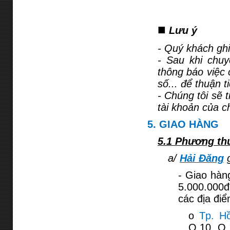
■
Lưu ý
- Quý khách gh
- Sau khi chuy
thông báo việc 
số... để thuận t
- Chúng tôi sẽ 
tài khoản của c
5. GIAO HÀNG
5.1 Phương th
a/
Hải Đăng
g
- Giao hàn
5.000.000đ
các địa điể
o
Tp. H
Q.10, Q.