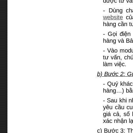
được tư vấ
- Dùng ch
website
của
hàng cần t
- Gọi điện
hàng và B
- Vào mod
tư vấn, ch
làm việc.
b) Bước 2: G
- Quý khác
hàng…) bằn
- Sau khi 
yêu cầu cu
giá cả, số
xác nhận l
c) Bước 3: T