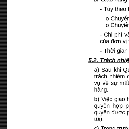
- Tùy theo
o Chuyển
o Chuyển
- Chi phí 
của đơn vị
- Thời gian
5.2. Trách nhi
a) Sau khi Q
trách nhiệm
vụ về sự mất
hàng.
b) Việc giao
quyền hợp p
quyền được p
tôi).
c) Trong trư