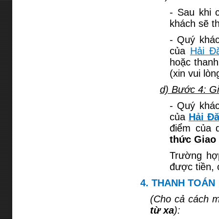
- Sau khi 
khách sẽ th
- Quý khác
của
Hải Đ
hoặc thanh
(xin vui l
d) Bước 4: G
- Quý khác
của
Hải Đ
điểm của 
thức Giao
Trường hợ
được tiền, 
4. THANH TOÁN
(Cho cả cách m
từ xa
):