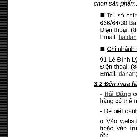
chọn sản phẩm,
■
Trụ sở chí
666/64/30 Ba
Điện thoại: (
Email:
haida
■
Chi nhánh
91 Lê Đình L
Điện thoại: (
Email:
danan
3.2 Đến mua hà
-
Hải Đăng
có
hàng có thể 
- Để biết dan
o Vào websi
hoặc vào tr
rồi: