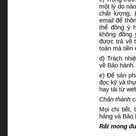
một lý do nà
chất lượng,
email để thô
thể đồng ý 
không đồng 
được trả về 
toán mà tiền 
d) Trách nhi
về Bảo hành.
e) Để sản ph
đọc kỹ và th
hay tải từ we
Chân thành c
Mọi chi tiết,
hàng và Bảo
Rất mong đư