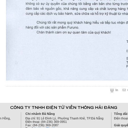
In
Chi nhánh Đà Nẵng
Tổng đài
ên Hồng,
Địa chỉ: 91 Lê Đình Lý, Phường Thanh Khê, TP.Đà Nẵng
Điện thoạ
Điện thoại: (84-236) 369-0951
Fax: (84-236) 369-2087
Giải quyế