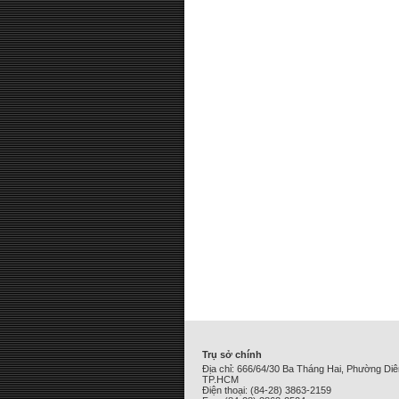
Trụ sở chính
Địa chỉ: 666/64/30 Ba Tháng Hai, Phường Di
TP.HCM
Điện thoại: (84-28) 3863-2159