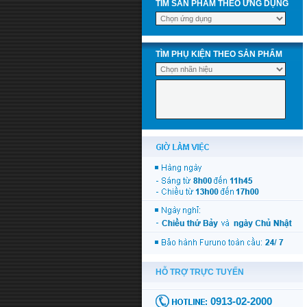
TÌM SẢN PHẨM THEO ỨNG DỤNG
TÌM PHỤ KIỆN THEO SẢN PHẨM