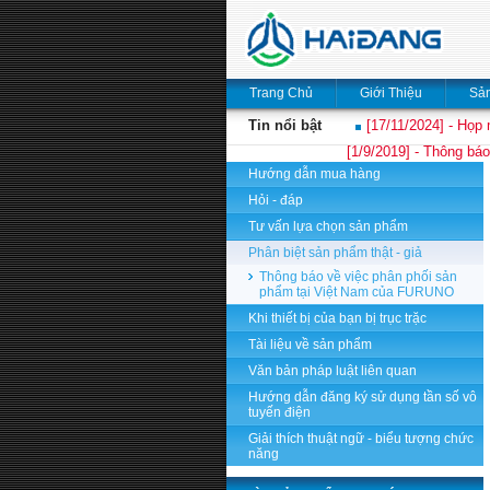
Trang Chủ
Giới Thiệu
Sả
Tin nổi bật
[17/11/2024] - Họp 
[1/9/2019] - Thông báo
Hướng dẫn mua hàng
Hỏi - đáp
Tư vấn lựa chọn sản phẩm
Phân biệt sản phẩm thật - giả
Thông báo về việc phân phối sản
phẩm tại Việt Nam của FURUNO
Khi thiết bị của bạn bị trục trặc
Tài liệu về sản phẩm
Văn bản pháp luật liên quan
Hướng dẫn đăng ký sử dụng tần số vô
tuyến điện
Giải thích thuật ngữ - biểu tượng chức
năng